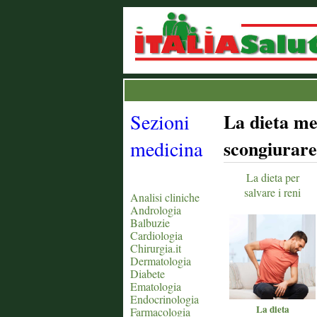
Sezioni
La dieta me
medicina
scongiurare
La dieta per
salvare i reni
Analisi cliniche
Andrologia
Balbuzie
Cardiologia
Chirurgia.it
Dermatologia
Diabete
Ematologia
Endocrinologia
La dieta
Farmacologia