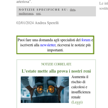
arteriosa”.
Le in
sosti
NOTIZIE SPECIFICHE SU:
dieta
,
mediterranea
,
reni
,
02/01/2024 Andrea Sperelli
Puoi fare una domanda agli specialisti del
forum
e
iscriverti alla
newsletter
, riceverai le notizie più
importanti.
NOTIZIE CORRELATE
L’estate mette alla prova i nostri reni
Aumenta il
rischio di
calcolosi e
insufficienza
renale
(Leggi)