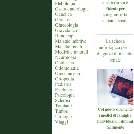
mediterranea è
Flebologia
Gastroenterologia
l’ideale per
Genetica
scongiurare la
Geriatria
malattia renale
Ginecologia
Gravidanza
Handicap
Malattie infettive
La scheda
Malattie renali
nefrologica per la
Medicine naturali
diagnosi di malattia
Neurologia
renale
Oculistica
Odontoiatria
Orecchie e gola
Ortopedia
Pediatria
Psichiatria
Psicologia
Sclerosi
Trapianti
Col nuovo strumento
Tumori
i medici di famiglia
Urologia
individuano i sintomi
Viaggi
facilmente