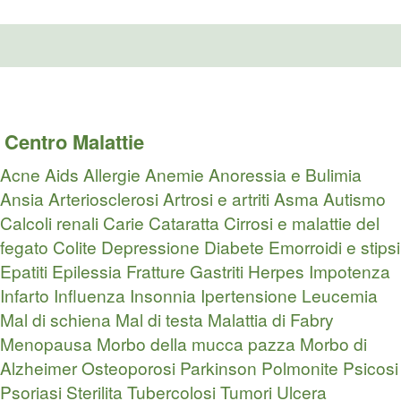
Centro Malattie
Acne
Aids
Allergie
Anemie
Anoressia e Bulimia
Ansia
Arteriosclerosi
Artrosi e artriti
Asma
Autismo
Calcoli renali
Carie
Cataratta
Cirrosi e malattie del
fegato
Colite
Depressione
Diabete
Emorroidi e stipsi
Epatiti
Epilessia
Fratture
Gastriti
Herpes
Impotenza
Infarto
Influenza
Insonnia
Ipertensione
Leucemia
Mal di schiena
Mal di testa
Malattia di Fabry
Menopausa
Morbo della mucca pazza
Morbo di
Alzheimer
Osteoporosi
Parkinson
Polmonite
Psicosi
Psoriasi
Sterilita
Tubercolosi
Tumori
Ulcera