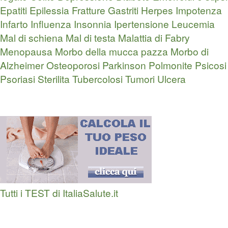
Epatiti
Epilessia
Fratture
Gastriti
Herpes
Impotenza
Infarto
Influenza
Insonnia
Ipertensione
Leucemia
Mal di schiena
Mal di testa
Malattia di Fabry
Menopausa
Morbo della mucca pazza
Morbo di
Alzheimer
Osteoporosi
Parkinson
Polmonite
Psicosi
Psoriasi
Sterilita
Tubercolosi
Tumori
Ulcera
Tutti i TEST di ItaliaSalute.it