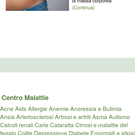
di massa corporea
(Continua)
Centro Malattie
Acne
Aids
Allergie
Anemie
Anoressia e Bulimia
Ansia
Arteriosclerosi
Artrosi e artriti
Asma
Autismo
Calcoli renali
Carie
Cataratta
Cirrosi e malattie del
fegato
Colite
Depressione
Diabete
Emorroidi e stipsi