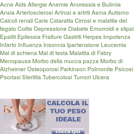
Acne
Aids
Allergie
Anemie
Anoressia e Bulimia
Ansia
Arteriosclerosi
Artrosi e artriti
Asma
Autismo
Calcoli renali
Carie
Cataratta
Cirrosi e malattie del
fegato
Colite
Depressione
Diabete
Emorroidi e stipsi
Epatiti
Epilessia
Fratture
Gastriti
Herpes
Impotenza
Infarto
Influenza
Insonnia
Ipertensione
Leucemia
Mal di schiena
Mal di testa
Malattia di Fabry
Menopausa
Morbo della mucca pazza
Morbo di
Alzheimer
Osteoporosi
Parkinson
Polmonite
Psicosi
Psoriasi
Sterilita
Tubercolosi
Tumori
Ulcera