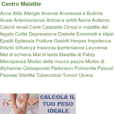
Centro Malattie
Acne
Aids
Allergie
Anemie
Anoressia e Bulimia
Ansia
Arteriosclerosi
Artrosi e artriti
Asma
Autismo
Calcoli renali
Carie
Cataratta
Cirrosi e malattie del
fegato
Colite
Depressione
Diabete
Emorroidi e stipsi
Epatiti
Epilessia
Fratture
Gastriti
Herpes
Impotenza
Infarto
Influenza
Insonnia
Ipertensione
Leucemia
Mal di schiena
Mal di testa
Malattia di Fabry
Menopausa
Morbo della mucca pazza
Morbo di
Alzheimer
Osteoporosi
Parkinson
Polmonite
Psicosi
Psoriasi
Sterilita
Tubercolosi
Tumori
Ulcera