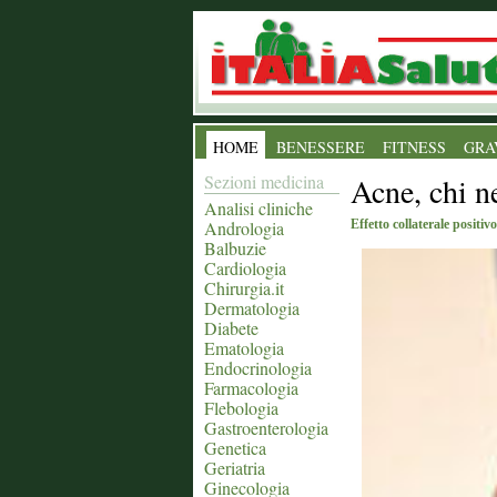
HOME
BENESSERE
FITNESS
GRA
Sezioni medicina
Acne, chi n
Analisi cliniche
Andrologia
Effetto collaterale positiv
Balbuzie
Cardiologia
Chirurgia.it
Dermatologia
Diabete
Ematologia
Endocrinologia
Farmacologia
Flebologia
Gastroenterologia
Genetica
Geriatria
Ginecologia