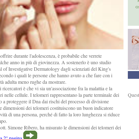
O
soffrire durante l'adolescenza, è probabile che verrete
lche anno in più di giovinezza. A sostenerlo è uno studio
l of Investigative Dermatology dagli scienziati del King's
econdo i quali le persone che hanno avuto a che fare con i
'età adulta meno rughe da mostrare.
i ricercatori è che vi sia un'associazione fra la malattia e la
Quest
i nelle cellule. I telomeri rappresentano la parte terminale dei
a proteggere il Dna dai rischi del processo di divisione
le dimensioni dei telomeri costituiscono un buon indicatore
vità di una persona, perché di fatto la loro lunghezza si riduce
mpo.
dott. Simone Ribero, ha misurato le dimensioni dei telomeri dei
la 2° pagina