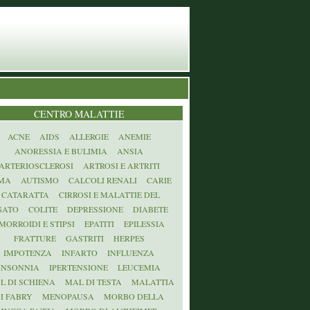
CENTRO MALATTIE
ACNE
AIDS
ALLERGIE
ANEMIE
ANORESSIA E BULIMIA
ANSIA
ARTERIOSCLEROSI
ARTROSI E ARTRITI
MA
AUTISMO
CALCOLI RENALI
CARIE
CATARATTA
CIRROSI E MALATTIE DEL
GATO
COLITE
DEPRESSIONE
DIABETE
MORROIDI E STIPSI
EPATITI
EPILESSIA
FRATTURE
GASTRITI
HERPES
IMPOTENZA
INFARTO
INFLUENZA
INSONNIA
IPERTENSIONE
LEUCEMIA
L DI SCHIENA
MAL DI TESTA
MALATTIA
I FABRY
MENOPAUSA
MORBO DELLA