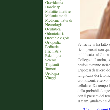
Gravidanza
Handicap
Malattie infettive
Malattie renali
Medicine naturali
Neurologia
Oculistica
Odontoiatria
Orecchie e gola
Ortopedia
Se l'acne vi ha fatto 
Pediatria
ricompensati con qua
Psichiatria
pubblicato sul Journa
Psicologia
College di Londra, s
Sclerosi
Trapianti
brufoli avranno nell
Tumori
L'ipotesi di lavoro de
Urologia
lunghezza dei telomer
Viaggi
cromosomi, e servono 
cellulare. Da tempo 
della probabile longe
con il passare del te
Il team, guidato dal 
...
(Continua) leggi 