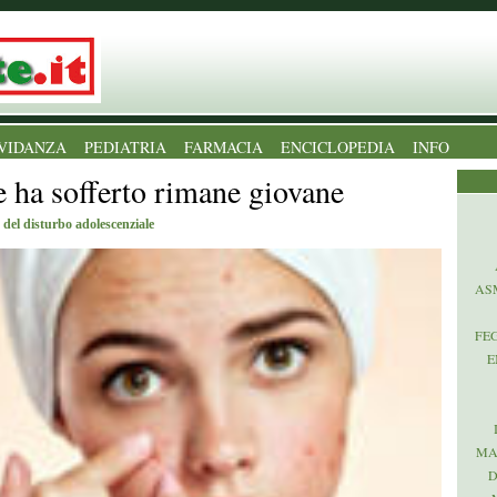
VIDANZA
PEDIATRIA
FARMACIA
ENCICLOPEDIA
INFO
e ha sofferto rimane giovane
o del disturbo adolescenziale
AS
FE
E
MA
D