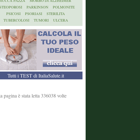
MUCCA PAZZA
MORBO DI ALZHEIMER
STEOPOROSI
PARKINSON
POLMONITE
PSICOSI
PSORIASI
STERILITA
TUBERCOLOSI
TUMORI
ULCERA
Tutti i TEST di ItaliaSalute.it
a pagina è stata letta 336038 volte