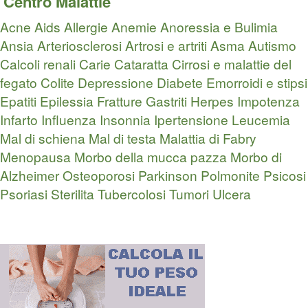
Centro Malattie
Acne
Aids
Allergie
Anemie
Anoressia e Bulimia
Ansia
Arteriosclerosi
Artrosi e artriti
Asma
Autismo
Calcoli renali
Carie
Cataratta
Cirrosi e malattie del
fegato
Colite
Depressione
Diabete
Emorroidi e stipsi
Epatiti
Epilessia
Fratture
Gastriti
Herpes
Impotenza
Infarto
Influenza
Insonnia
Ipertensione
Leucemia
Mal di schiena
Mal di testa
Malattia di Fabry
Menopausa
Morbo della mucca pazza
Morbo di
Alzheimer
Osteoporosi
Parkinson
Polmonite
Psicosi
Psoriasi
Sterilita
Tubercolosi
Tumori
Ulcera