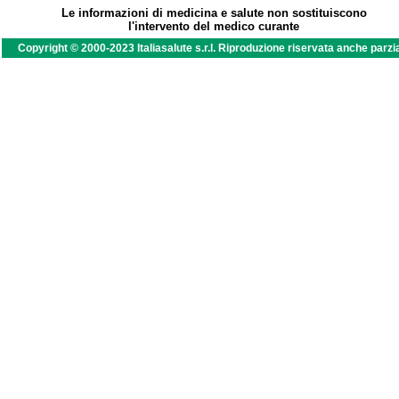
Le informazioni di medicina e salute non sostituiscono
l'intervento del medico curante
Copyright © 2000-2023 Italiasalute s.r.l. Riproduzione riservata anche parzi