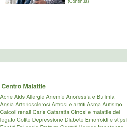
(Continua)
Centro Malattie
Acne
Aids
Allergie
Anemie
Anoressia e Bulimia
Ansia
Arteriosclerosi
Artrosi e artriti
Asma
Autismo
Calcoli renali
Carie
Cataratta
Cirrosi e malattie del
fegato
Colite
Depressione
Diabete
Emorroidi e stipsi
Epatiti
Epilessia
Fratture
Gastriti
Herpes
Impotenza