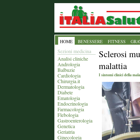
HOME
BENESSERE
FITNESS
GRA
Sezioni medicina
Sclerosi mul
Analisi cliniche
malattia
Andrologia
Balbuzie
Cardiologia
I sintomi clinici della ma
Chirurgia.it
Dermatologia
Diabete
Ematologia
Endocrinologia
Farmacologia
Flebologia
Gastroenterologia
Genetica
Geriatria
Ginecologia