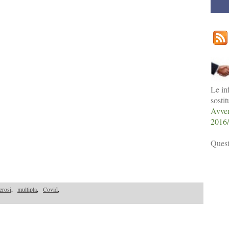
Le in
sosti
Avver
2016
Quest
erosi
,
multipla
,
Covid
,