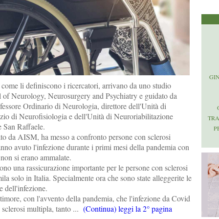
GI
, come li definiscono i ricercatori, arrivano da uno studio
l of Neurology, Neurosurgery and Psychiatry e guidato da
essore Ordinario di Neurologia, direttore dell'Unità di
zio di Neurofisiologia e dell'Unità di Neuroriabilitazione
TR
 San Raffaele.
P
ato da AISM, ha messo a confronto persone con sclerosi
nno avuto l'infezione durante i primi mesi della pandemia con
non si erano ammalate.
o sono una rassicurazione importante per le persone con sclerosi
ila solo in Italia. Specialmente ora che sono state alleggerite le
 dell'infezione.
timore, con l'avvento della pandemia, che l'infezione da Covid
 sclerosi multipla, tanto ...
(Continua) leggi la 2° pagina