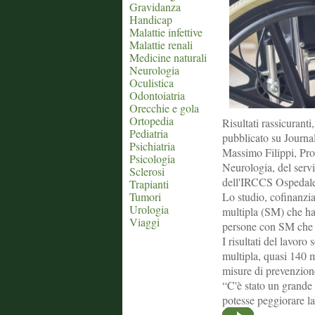
Gravidanza
Handicap
Malattie infettive
Malattie renali
Medicine naturali
Neurologia
Oculistica
Odontoiatria
Orecchie e gola
Ortopedia
Risultati rassicuranti
Pediatria
pubblicato su Journa
Psichiatria
Massimo Filippi, Prof
Psicologia
Neurologia, del servi
Sclerosi
dell'IRCCS Ospedale
Trapianti
Tumori
Lo studio, cofinanzi
Urologia
multipla (SM) che ha
Viaggi
persone con SM che 
I risultati del lavor
multipla, quasi 140 m
misure di prevenzione
“C'è stato un grande 
potesse peggiorare la