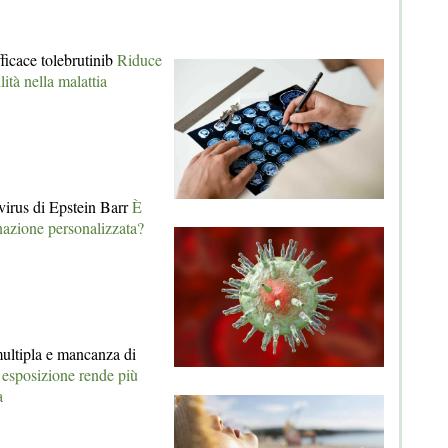
fficace tolebrutinib
Riduce
lità nella malattia
 virus di Epstein Barr
È
nazione personalizzata?
multipla e mancanza di
esposizione rende più
a