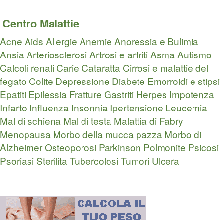
Centro Malattie
Acne
Aids
Allergie
Anemie
Anoressia e Bulimia
Ansia
Arteriosclerosi
Artrosi e artriti
Asma
Autismo
Calcoli renali
Carie
Cataratta
Cirrosi e malattie del
fegato
Colite
Depressione
Diabete
Emorroidi e stipsi
Epatiti
Epilessia
Fratture
Gastriti
Herpes
Impotenza
Infarto
Influenza
Insonnia
Ipertensione
Leucemia
Mal di schiena
Mal di testa
Malattia di Fabry
Menopausa
Morbo della mucca pazza
Morbo di
Alzheimer
Osteoporosi
Parkinson
Polmonite
Psicosi
Psoriasi
Sterilita
Tubercolosi
Tumori
Ulcera