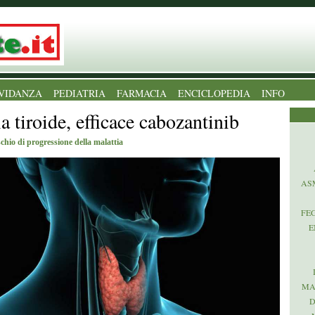
VIDANZA
PEDIATRIA
FARMACIA
ENCICLOPEDIA
INFO
 tiroide, efficace cabozantinib
schio di progressione della malattia
AS
FE
E
MA
D