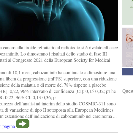
O
a cancro alla tiroide refrattario al radioiodio si è rivelato efficace
ozantinib. Lo dimostrano i risultati dello studio di fase III
ti al Congresso 2021 della European Society for Medical
no di 10,1 mesi, cabozantinib ha continuato a dimostrare una
a libera da progressione (mPFS) superiore, con una riduzione
ssione della malattia o di morte del 78% rispetto a placebo
Quest
 [HR]: 0,22, 96% intervallo di confidenza [CI]: 0,15-0,32; pThe
: 0,22; 96% CI: 0,13-0,36; p
 sicurezza dell’analisi ad interim dello studio COSMIC-311 sono
esta di variazione di tipo II sottoposta alla European Medicines
estensione dell’indicazione di cabozantinib nel carcinoma ...
° pagina