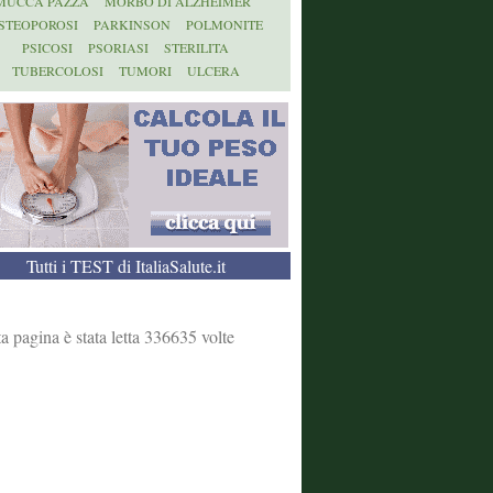
MUCCA PAZZA
MORBO DI ALZHEIMER
STEOPOROSI
PARKINSON
POLMONITE
PSICOSI
PSORIASI
STERILITA
TUBERCOLOSI
TUMORI
ULCERA
Tutti i TEST di ItaliaSalute.it
a pagina è stata letta 336635 volte