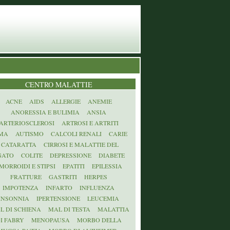
CENTRO MALATTIE
ACNE
AIDS
ALLERGIE
ANEMIE
ANORESSIA E BULIMIA
ANSIA
ARTERIOSCLEROSI
ARTROSI E ARTRITI
MA
AUTISMO
CALCOLI RENALI
CARIE
CATARATTA
CIRROSI E MALATTIE DEL
GATO
COLITE
DEPRESSIONE
DIABETE
MORROIDI E STIPSI
EPATITI
EPILESSIA
FRATTURE
GASTRITI
HERPES
IMPOTENZA
INFARTO
INFLUENZA
INSONNIA
IPERTENSIONE
LEUCEMIA
L DI SCHIENA
MAL DI TESTA
MALATTIA
I FABRY
MENOPAUSA
MORBO DELLA