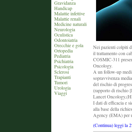
Gravidanza
Handicap
Malattie infettive
Malattie renali
Medicine naturali
Neurologia
Oculistica
Odontoiatria
Orecchie e gola
Nei pazienti colpiti d
Ortopedia
il trattamento con cab
Pediatria
COSMIC-311 presenta
Psichiatria
Oncology.
Psicologia
A un follow-up media
Sclerosi
Trapianti
sopravvivenza median
Tumori
del rischio di progre
Urologia
(rapporto di rischio
Viaggi
Lancet Oncology,(HR
I dati di efficacia e
alla base della richi
Agency (EMA) per un’
(Continua) leggi la 2