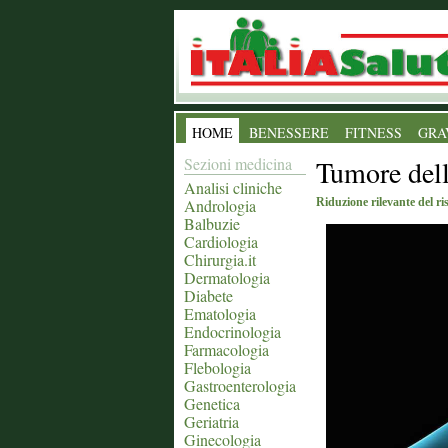
HOME
BENESSERE
FITNESS
GRA
Sezioni medicina
Tumore della
Analisi cliniche
Andrologia
Riduzione rilevante del ri
Balbuzie
Cardiologia
Chirurgia.it
Dermatologia
Diabete
Ematologia
Endocrinologia
Farmacologia
Flebologia
Gastroenterologia
Genetica
Geriatria
Ginecologia