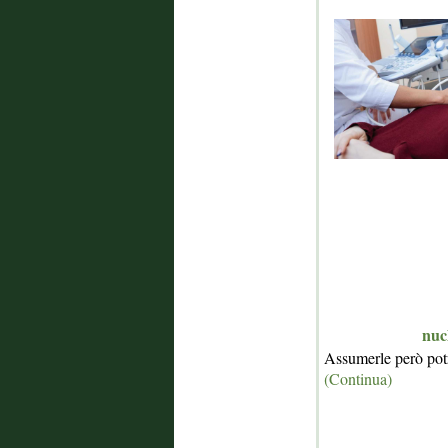
nucl
Assumerle però potr
(Continua)