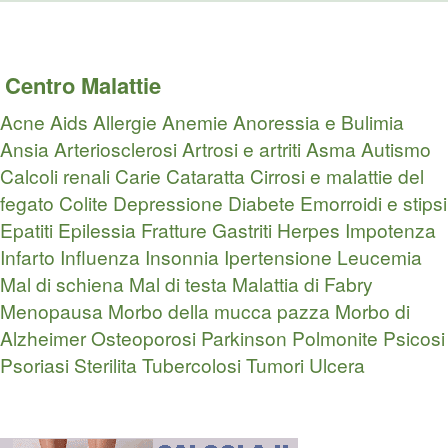
Centro Malattie
Acne
Aids
Allergie
Anemie
Anoressia e Bulimia
Ansia
Arteriosclerosi
Artrosi e artriti
Asma
Autismo
Calcoli renali
Carie
Cataratta
Cirrosi e malattie del
fegato
Colite
Depressione
Diabete
Emorroidi e stipsi
Epatiti
Epilessia
Fratture
Gastriti
Herpes
Impotenza
Infarto
Influenza
Insonnia
Ipertensione
Leucemia
Mal di schiena
Mal di testa
Malattia di Fabry
Menopausa
Morbo della mucca pazza
Morbo di
Alzheimer
Osteoporosi
Parkinson
Polmonite
Psicosi
Psoriasi
Sterilita
Tubercolosi
Tumori
Ulcera