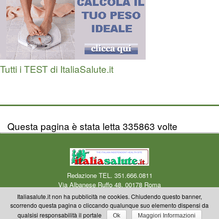
Tutti i TEST di ItaliaSalute.it
Questa pagina è stata letta 335863 volte
Redazione TEL. 351.666.0811
Via Albanese Ruffo 48, 00178 Roma
Centro Medico Okmedicina.it Via Albanese Ruffo 40-46, 00178 Roma
Mail
Italiasalute.it non ha pubblicità ne cookies. Chiudendo questo banner,
redazione
scorrendo questa pagina o cliccando qualunque suo elemento dispensi da
Copyright © 2000-2023 Okmedicina ONLUS Riproduzione riservata anche
qualsisi responsabilità il portale
Ok
Maggiori Informazioni