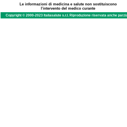
Le informazioni di medicina e salute non sostituiscono
l'intervento del medico curante
Copyright © 2000-2023 Italiasalute s.r.l. Riproduzione riservata anche parzi