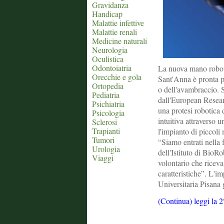
Gravidanza
Handicap
Malattie infettive
Malattie renali
Medicine naturali
Neurologia
Oculistica
Odontoiatria
La nuova mano roboti
Orecchie e gola
Sant'Anna è pronta pe
Ortopedia
o dell'avambraccio. S
Pediatria
dall'European Resear
Psichiatria
una protesi robotica 
Psicologia
intuitiva attraverso 
Sclerosi
Trapianti
l'impianto di piccoli
Tumori
“Siamo entrati nella 
Urologia
dell'Istituto di BioR
Viaggi
volontario che ricev
caratteristiche”. L'i
Universitaria Pisana 
(Continua) leggi la 2