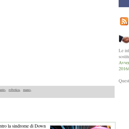
Le in
sosti
Avver
2016
Quest
anto
,
robotica
,
mano
,
ntro la sindrome di Down