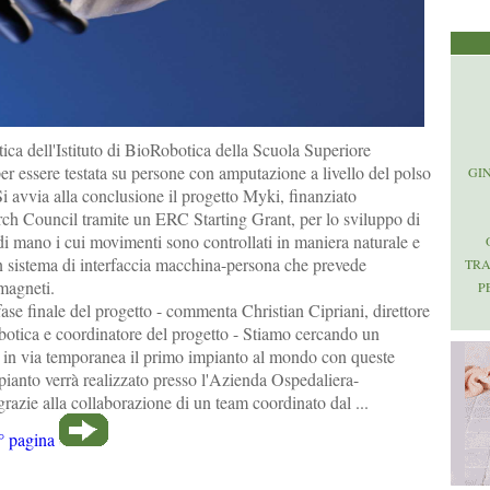
ca dell'Istituto di BioRobotica della Scuola Superiore
r essere testata su persone con amputazione a livello del polso
GI
i avvia alla conclusione il progetto Myki, finanziato
ch Council tramite un ERC Starting Grant, per lo sviluppo di
di mano i cui movimenti sono controllati in maniera naturale e
un sistema di interfaccia macchina-persona che prevede
TR
 magneti.
P
fase finale del progetto - commenta Christian Cipriani, direttore
obotica e coordinatore del progetto - Stiamo cercando un
a in via temporanea il primo impianto al mondo con queste
mpianto verrà realizzato presso l'Azienda Ospedaliera-
grazie alla collaborazione di un team coordinato dal ...
° pagina