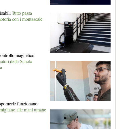
isabili
Tutto passa
otoria con i montascale
controllo magnetico
catori della Scuola
na
ropomorfe funzionano
migliano alle mani umane