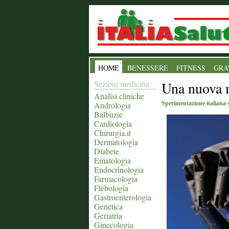
HOME
BENESSERE
FITNESS
GRA
Sezioni medicina
Una nuova 
Analisi cliniche
Andrologia
Sperimentazione italiana 
Balbuzie
Cardiologia
Chirurgia.it
Dermatologia
Diabete
Ematologia
Endocrinologia
Farmacologia
Flebologia
Gastroenterologia
Genetica
Geriatria
Ginecologia