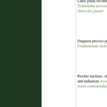
Linee guida sul tumo
Trattamento persona
chiavi per guarire
Diagnosi precoce per
Fondamentale insie
Rischio nucleare, all
anti-radiazioni
Assu
essere controproduc