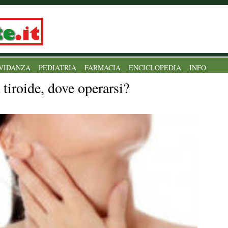
VIDANZA
PEDIATRIA
FARMACIA
ENCICLOPEDIA
INFO
 tiroide, dove operarsi?