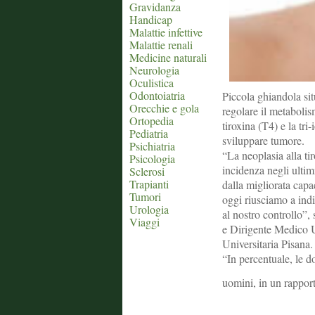
Gravidanza
Handicap
Malattie infettive
Malattie renali
Medicine naturali
Neurologia
Oculistica
Odontoiatria
Piccola ghiandola sit
Orecchie e gola
regolare il metabolis
Ortopedia
tiroxina (T4) e la tri
Pediatria
sviluppare tumore.
Psichiatria
“La neoplasia alla ti
Psicologia
incidenza negli ulti
Sclerosi
Trapianti
dalla migliorata capac
Tumori
oggi riusciamo a ind
Urologia
al nostro controllo”,
Viaggi
e Dirigente Medico 
Universitaria Pisana.
“In percentuale, le d
uomini, in un rappor