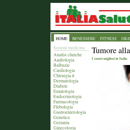
HOME
BENESSERE
FITNESS
GRA
Sezioni medicina
Tumore alla
Analisi cliniche
Andrologia
I centri migliori in Italia
Balbuzie
Cardiologia
Chirurgia.it
Dermatologia
Diabete
Ematologia
Endocrinologia
Farmacologia
Flebologia
Gastroenterologia
Genetica
Geriatria
Ginecologia