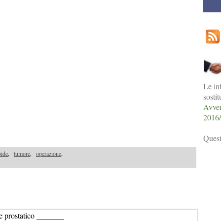
Le in
sosti
Avver
2016
Quest
oide
,
tumore
,
operazione
,
e prostatico _______