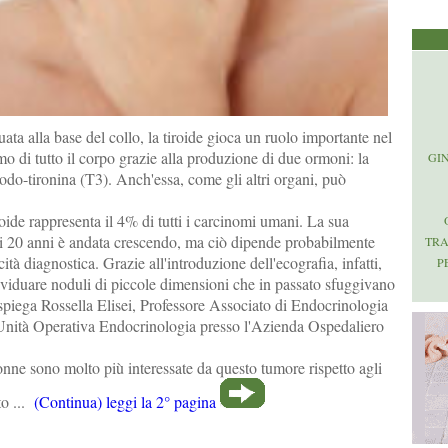
uata alla base del collo, la tiroide gioca un ruolo importante nel
mo di tutto il corpo grazie alla produzione di due ormoni: la
GI
-iodo-tironina (T3). Anch'essa, come gli altri organi, può
roide rappresenta il 4% di tutti i carcinomi umani. La sua
mi 20 anni è andata crescendo, ma ciò dipende probabilmente
TR
ità diagnostica. Grazie all'introduzione dell'ecografia, infatti,
P
ividuare noduli di piccole dimensioni che in passato sfuggivano
 spiega Rossella Elisei, Professore Associato di Endocrinologia
Unità Operativa Endocrinologia presso l'Azienda Ospedaliero
onne sono molto più interessate da questo tumore rispetto agli
to ...
(Continua) leggi la 2° pagina