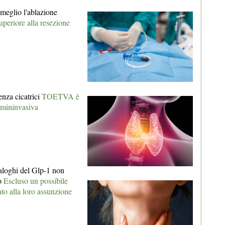
 meglio l'ablazione
periore alla resezione
senza cicatrici
TOETVA è
 mininvasiva
aloghi del Glp-1 non
io
Escluso un possibile
ato alla loro assunzione