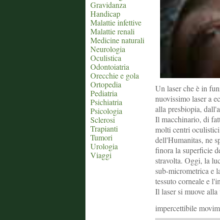
Gravidanza
Handicap
Malattie infettive
Malattie renali
Medicine naturali
Neurologia
Oculistica
Odontoiatria
Orecchie e gola
Ortopedia
Un laser che è in fun
Pediatria
nuovissimo laser a ec
Psichiatria
alla presbiopia, dall'
Psicologia
Il macchinario, di fa
Sclerosi
Trapianti
molti centri oculistic
Tumori
dell'Humanitas, ne spi
Urologia
finora la superficie 
Viaggi
stravolta. Oggi, la l
sub-micrometrica e la
tessuto corneale e l'
Il laser si muove all
impercettibile movim