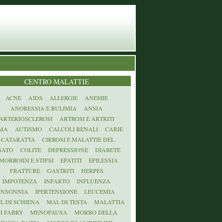
CENTRO MALATTIE
ACNE
AIDS
ALLERGIE
ANEMIE
ANORESSIA E BULIMIA
ANSIA
ARTERIOSCLEROSI
ARTROSI E ARTRITI
MA
AUTISMO
CALCOLI RENALI
CARIE
CATARATTA
CIRROSI E MALATTIE DEL
GATO
COLITE
DEPRESSIONE
DIABETE
MORROIDI E STIPSI
EPATITI
EPILESSIA
FRATTURE
GASTRITI
HERPES
IMPOTENZA
INFARTO
INFLUENZA
INSONNIA
IPERTENSIONE
LEUCEMIA
L DI SCHIENA
MAL DI TESTA
MALATTIA
I FABRY
MENOPAUSA
MORBO DELLA