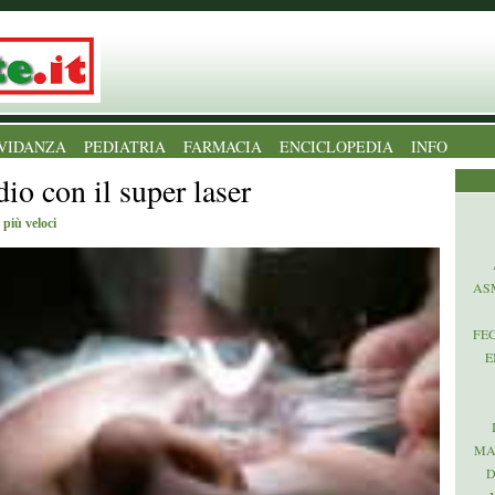
VIDANZA
PEDIATRIA
FARMACIA
ENCICLOPEDIA
INFO
io con il super laser
 più veloci
AS
FE
E
MA
D