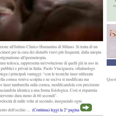
O
zione all'Istituto Clinico Humanitas di Milano. Si tratta di un
cimeri per la cura dei disturbi visivi più frequenti, dalla miopia
astigmatismo all'ipermetropia.
ttura tedesca, rappresenta un'evoluzione di quelli già in uso in
i pubblici e privati in Italia. Paolo Vinciguerra, oftalmologo
ega i principali vantaggi: “con le tecniche laser utilizzate
Quest
della cornea veniva scolpita e ne usciva sì modificata ma
uce laser tamburella sulla cornea, modificandola con precisione
sciandola identica a una forma fisiologica. Così si risparmia
intervento dura meno di 60 secondi".
a velocità di mille volte al secondo, inseguendo ogni
ento dell'occhio ...
(Continua) leggi la 2° pagina