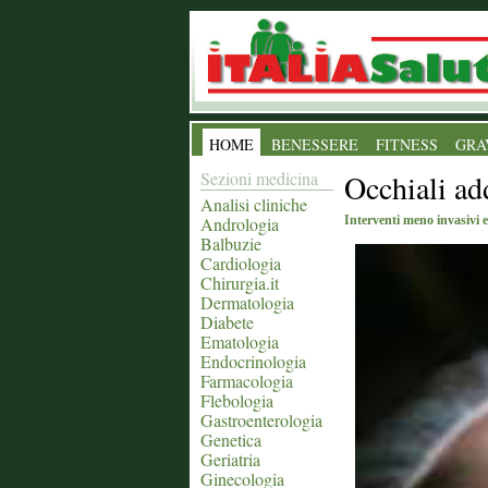
HOME
BENESSERE
FITNESS
GRA
Sezioni medicina
Occhiali add
Analisi cliniche
Andrologia
Interventi meno invasivi e
Balbuzie
Cardiologia
Chirurgia.it
Dermatologia
Diabete
Ematologia
Endocrinologia
Farmacologia
Flebologia
Gastroenterologia
Genetica
Geriatria
Ginecologia