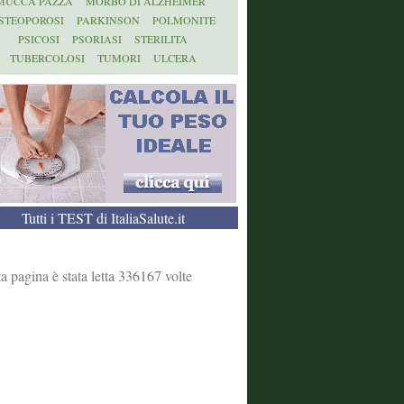
MUCCA PAZZA
MORBO DI ALZHEIMER
STEOPOROSI
PARKINSON
POLMONITE
PSICOSI
PSORIASI
STERILITA
TUBERCOLOSI
TUMORI
ULCERA
Tutti i TEST di ItaliaSalute.it
a pagina è stata letta 336167 volte