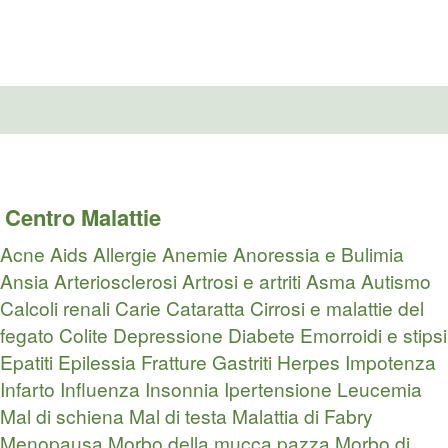
Centro Malattie
Acne
Aids
Allergie
Anemie
Anoressia e Bulimia
Ansia
Arteriosclerosi
Artrosi e artriti
Asma
Autismo
Calcoli renali
Carie
Cataratta
Cirrosi e malattie del
fegato
Colite
Depressione
Diabete
Emorroidi e stipsi
Epatiti
Epilessia
Fratture
Gastriti
Herpes
Impotenza
Infarto
Influenza
Insonnia
Ipertensione
Leucemia
Mal di schiena
Mal di testa
Malattia di Fabry
Menopausa
Morbo della mucca pazza
Morbo di