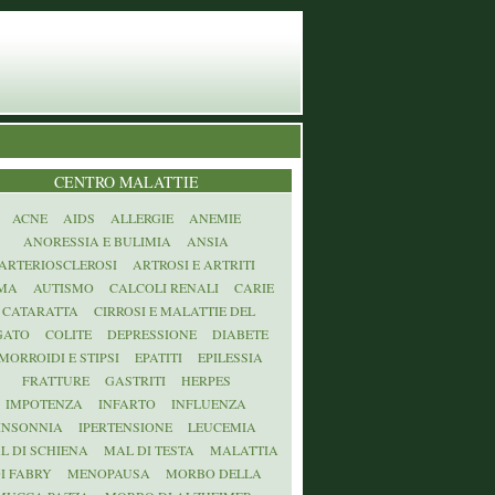
CENTRO MALATTIE
ACNE
AIDS
ALLERGIE
ANEMIE
ANORESSIA E BULIMIA
ANSIA
ARTERIOSCLEROSI
ARTROSI E ARTRITI
MA
AUTISMO
CALCOLI RENALI
CARIE
CATARATTA
CIRROSI E MALATTIE DEL
GATO
COLITE
DEPRESSIONE
DIABETE
MORROIDI E STIPSI
EPATITI
EPILESSIA
FRATTURE
GASTRITI
HERPES
IMPOTENZA
INFARTO
INFLUENZA
INSONNIA
IPERTENSIONE
LEUCEMIA
L DI SCHIENA
MAL DI TESTA
MALATTIA
I FABRY
MENOPAUSA
MORBO DELLA