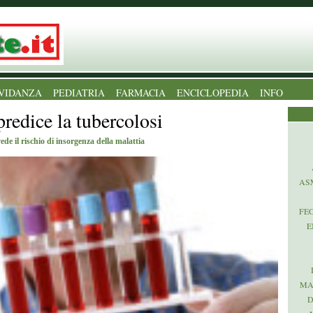
VIDANZA
PEDIATRIA
FARMACIA
ENCICLOPEDIA
INFO
predice la tubercolosi
e il rischio di insorgenza della malattia
AS
FE
E
MA
D