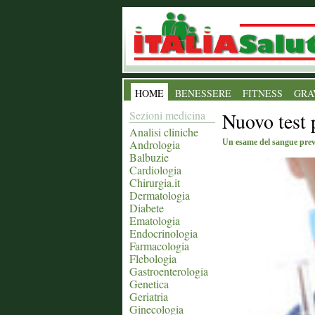
HOME
BENESSERE
FITNESS
GRA
Sezioni medicina
Nuovo test 
Analisi cliniche
Andrologia
Un esame del sangue preved
Balbuzie
Cardiologia
Chirurgia.it
Dermatologia
Diabete
Ematologia
Endocrinologia
Farmacologia
Flebologia
Gastroenterologia
Genetica
Geriatria
Ginecologia