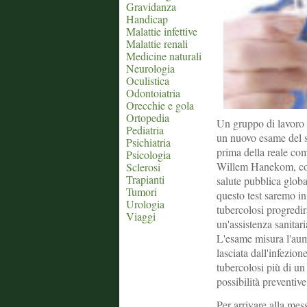
Gravidanza
Handicap
Malattie infettive
Malattie renali
Medicine naturali
Neurologia
Oculistica
Odontoiatria
Orecchie e gola
Ortopedia
Un gruppo di lavoro 
Pediatria
un nuovo esame del s
Psichiatria
prima della reale com
Psicologia
Willem Hanekom, coau
Sclerosi
Trapianti
salute pubblica globa
Tumori
questo test saremo in 
Urologia
tubercolosi progredir
Viaggi
un'assistenza sanitar
L'esame misura l'aume
lasciata dall'infezion
tubercolosi più di un
possibilità preventive
Per arrivare alla mes