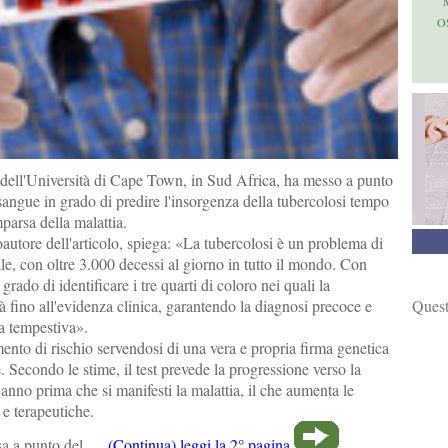
O
dell'Università di Cape Town, in Sud Africa, ha messo a punto
angue in grado di predire l'insorgenza della tubercolosi tempo
parsa della malattia.
tore dell'articolo, spiega: «La tubercolosi è un problema di
le, con oltre 3.000 decessi al giorno in tutto il mondo. Con
grado di identificare i tre quarti di coloro nei quali la
Quest
à fino all'evidenza clinica, garantendo la diagnosi precoce e
ia tempestiva».
nto di rischio servendosi di una vera e propria firma genetica
e. Secondo le stime, il test prevede la progressione verso la
 anno prima che si manifesti la malattia, il che aumenta le
 e terapeutiche.
sa a punto del ...
(Continua) leggi la 2° pagina