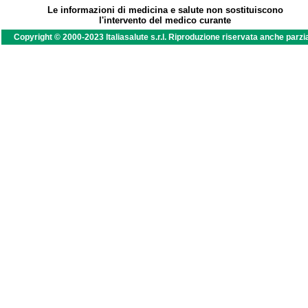
Le informazioni di medicina e salute non sostituiscono
l'intervento del medico curante
Copyright © 2000-2023 Italiasalute s.r.l. Riproduzione riservata anche parzi