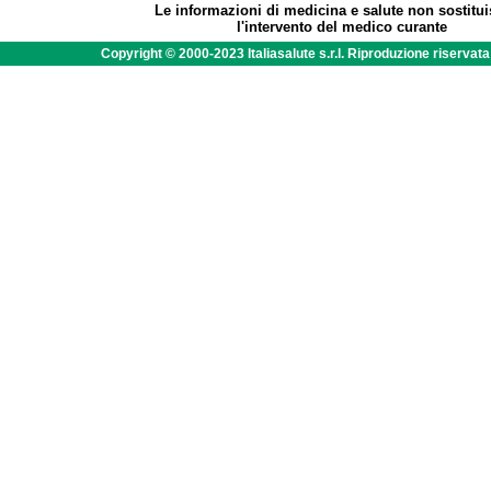
Le informazioni di medicina e salute non sostitu
l'intervento del medico curante
Copyright © 2000-2023 Italiasalute s.r.l. Riproduzione riservat