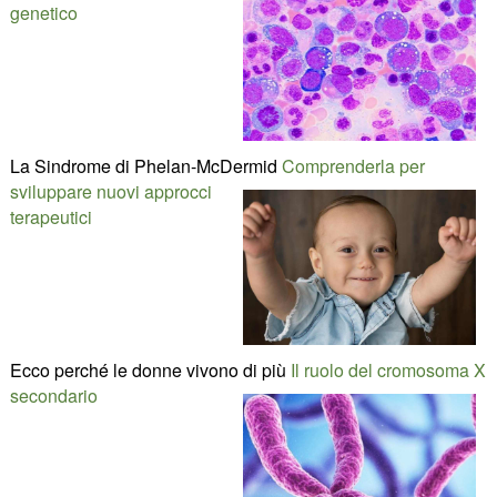
genetico
La Sindrome di Phelan-McDermid
Comprenderla per
sviluppare nuovi approcci
terapeutici
Ecco perché le donne vivono di più
Il ruolo del cromosoma X
secondario