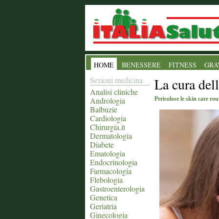
HOME
BENESSERE
FITNESS
GRA
Sezioni medicina
La cura del
Analisi cliniche
Andrologia
Pericolose le skin care rou
Balbuzie
Cardiologia
Chirurgia.it
Dermatologia
Diabete
Ematologia
Endocrinologia
Farmacologia
Flebologia
Gastroenterologia
Genetica
Geriatria
Ginecologia