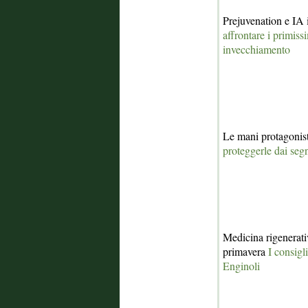
Prejuvenation e IA 
affrontare i primiss
invecchiamento
Le mani protagonist
proteggerle dai seg
Medicina rigenerativ
primavera
I consigl
Enginoli