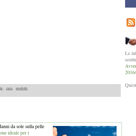
Le in
sosti
Avver
2016
Quest
le
,
cura
,
prodotti
,
anni da sole sulla pelle
one ideale per i