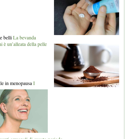
re belli
La bevanda
ni è un’alleata della pelle
lle in menopausa
I