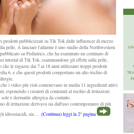
i prodotti pubblicizzati su Tik Tok dalle influencer di mezzo
la pelle. A lanciare l'allarme è uno studio della Northwestern
GI
pubblicato su Pediatrics, che ha esaminato un centinaio di
ei tutorial di Tik Tok, esaminandone gli effetti sulla pelle.
 che le ragazze dai 7 ai 18 anni utilizzano troppi prodotti
media 6, e che questi prodotti comportano un alto rischio di
TR
llergie.
P
 che i video più visti contenevano in media 11 ingredienti attivi
ti, esponendo i creatori di contenuti al rischio di irritazioni
l sole e dermatite allergica da contatto.
io di irritazione derivava sia dall'uso contemporaneo di più
gli idrossiacidi, sia ...
(Continua) leggi la 2° pagina