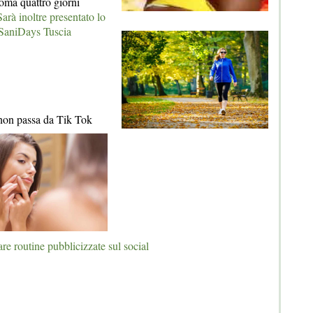
ma quattro giorni
Sarà inoltre presentato lo
e SaniDays Tuscia
 non passa da Tik Tok
are routine pubblicizzate sul social