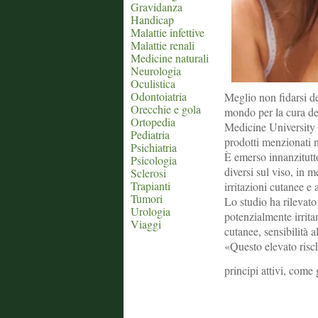
Gravidanza
Handicap
Malattie infettive
Malattie renali
Medicine naturali
Neurologia
Oculistica
Odontoiatria
Meglio non fidarsi de
Orecchie e gola
mondo per la cura del
Ortopedia
Medicine University 
Pediatria
prodotti menzionati n
Psichiatria
È emerso innanzitutto
Psicologia
diversi sul viso, in 
Sclerosi
Trapianti
irritazioni cutanee e a
Tumori
Lo studio ha rilevato
Urologia
potenzialmente irritan
Viaggi
cutanee, sensibilità a
«Questo elevato risch
principi attivi, come 