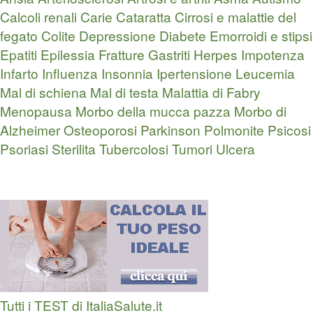
Calcoli renali
Carie
Cataratta
Cirrosi e malattie del
fegato
Colite
Depressione
Diabete
Emorroidi e stipsi
Epatiti
Epilessia
Fratture
Gastriti
Herpes
Impotenza
Infarto
Influenza
Insonnia
Ipertensione
Leucemia
Mal di schiena
Mal di testa
Malattia di Fabry
Menopausa
Morbo della mucca pazza
Morbo di
Alzheimer
Osteoporosi
Parkinson
Polmonite
Psicosi
Psoriasi
Sterilita
Tubercolosi
Tumori
Ulcera
Tutti i TEST di ItaliaSalute.it