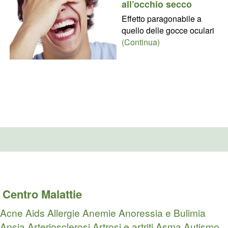
all’occhio secco
Effetto paragonabile a
quello delle gocce oculari
(Continua)
Centro Malattie
Acne
Aids
Allergie
Anemie
Anoressia e Bulimia
Ansia
Arteriosclerosi
Artrosi e artriti
Asma
Autismo