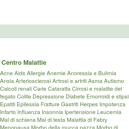
Centro Malattie
Acne
Aids
Allergie
Anemie
Anoressia e Bulimia
Ansia
Arteriosclerosi
Artrosi e artriti
Asma
Autismo
Calcoli renali
Carie
Cataratta
Cirrosi e malattie del
fegato
Colite
Depressione
Diabete
Emorroidi e stipsi
Epatiti
Epilessia
Fratture
Gastriti
Herpes
Impotenza
Infarto
Influenza
Insonnia
Ipertensione
Leucemia
Mal di schiena
Mal di testa
Malattia di Fabry
Menopausa
Morbo della mucca pazza
Morbo di