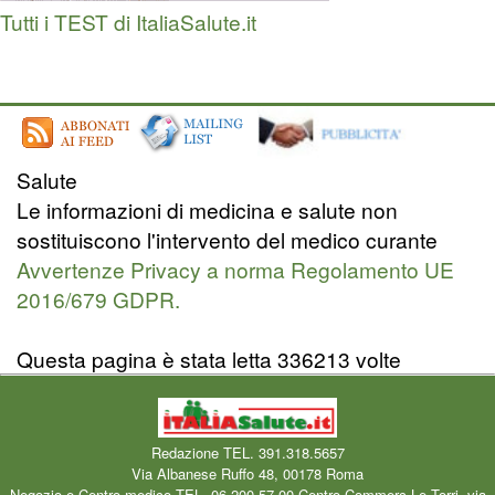
Tutti i TEST di ItaliaSalute.it
Salute
Le informazioni di medicina e salute non
sostituiscono l'intervento del medico curante
Avvertenze Privacy a norma Regolamento UE
2016/679 GDPR.
Questa pagina è stata letta 336213 volte
Redazione TEL. 391.318.5657
Via Albanese Ruffo 48, 00178 Roma
Negozio e Centro medico TEL. 06 200.57.00 Centro Commerc.Le Torri, via