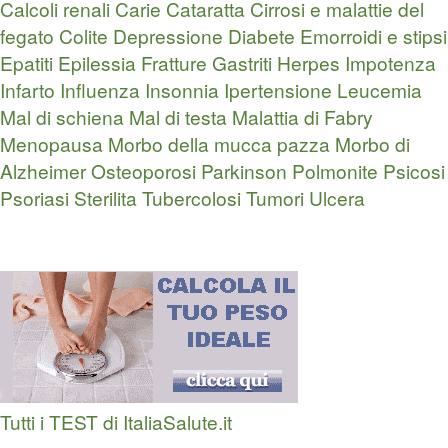
Calcoli renali
Carie
Cataratta
Cirrosi e malattie del
fegato
Colite
Depressione
Diabete
Emorroidi e stipsi
Epatiti
Epilessia
Fratture
Gastriti
Herpes
Impotenza
Infarto
Influenza
Insonnia
Ipertensione
Leucemia
Mal di schiena
Mal di testa
Malattia di Fabry
Menopausa
Morbo della mucca pazza
Morbo di
Alzheimer
Osteoporosi
Parkinson
Polmonite
Psicosi
Psoriasi
Sterilita
Tubercolosi
Tumori
Ulcera
Tutti i TEST di ItaliaSalute.it