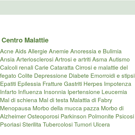
Centro Malattie
Acne
Aids
Allergie
Anemie
Anoressia e Bulimia
Ansia
Arteriosclerosi
Artrosi e artriti
Asma
Autismo
Calcoli renali
Carie
Cataratta
Cirrosi e malattie del
fegato
Colite
Depressione
Diabete
Emorroidi e stipsi
Epatiti
Epilessia
Fratture
Gastriti
Herpes
Impotenza
Infarto
Influenza
Insonnia
Ipertensione
Leucemia
Mal di schiena
Mal di testa
Malattia di Fabry
Menopausa
Morbo della mucca pazza
Morbo di
Alzheimer
Osteoporosi
Parkinson
Polmonite
Psicosi
Psoriasi
Sterilita
Tubercolosi
Tumori
Ulcera