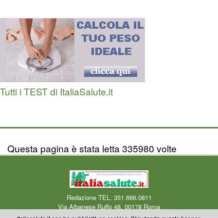
Tutti i TEST di ItaliaSalute.it
Questa pagina è stata letta 335980 volte
Redazione TEL. 351.666.0811
Via Albanese Ruffo 48, 00178 Roma
Centro Medico Okmedicina.it Via Albanese Ruffo 40-46, 00178 Roma
Mail