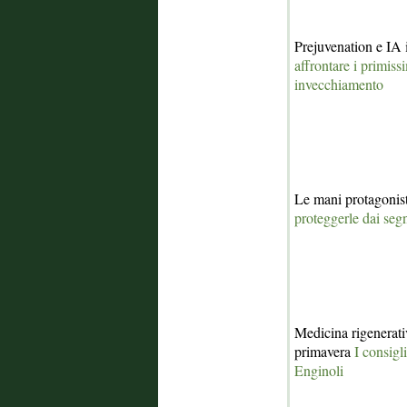
Prejuvenation e IA 
affrontare i primiss
invecchiamento
Le mani protagonist
proteggerle dai seg
Medicina rigenerativ
primavera
I consigl
Enginoli