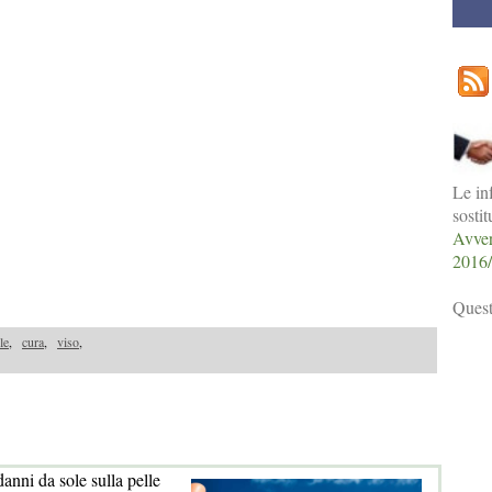
Le in
sosti
Avver
2016
Quest
le
,
cura
,
viso
,
anni da sole sulla pelle