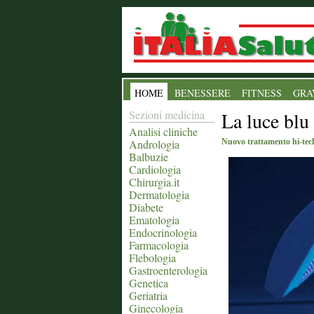
HOME
BENESSERE
FITNESS
GRA
Sezioni medicina
La luce blu 
Analisi cliniche
Andrologia
Nuovo trattamento hi-tech
Balbuzie
Cardiologia
Chirurgia.it
Dermatologia
Diabete
Ematologia
Endocrinologia
Farmacologia
Flebologia
Gastroenterologia
Genetica
Geriatria
Ginecologia