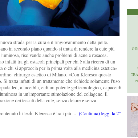
nuova strada per la cura e il ringiovanimento della pelle.
ano in secondo piano quando si tratta di rendere la cute più
GI
 luminosa, risolvendo anche problemi di acne e rosacea.
 infatti tra gli ostacoli principali per chi è alla ricerca di un
za o chi si approccia per la prima volta alla medicina estetica»,
lardino, chirurgo estetico di Milano. «Con Kleresca questo
TR
 Si tratta infatti di un trattamento che richiede solamente l'uso
P
mpada led, a luce blu, e di un potente gel tecnologico, capace di
 luminosa in un'importante stimolazione del collagene. Il
razione dei tessuti della cute, senza dolore e senza
contenuto hi-tech, Kleresca è tra i più ...
(Continua) leggi la 2°