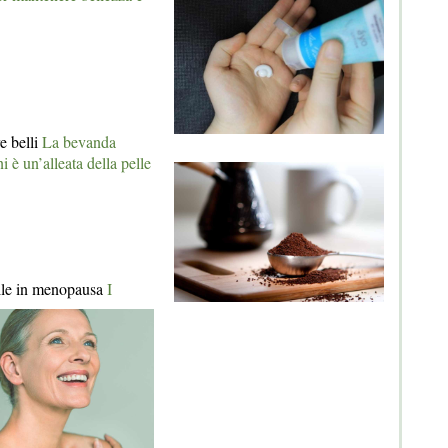
re belli
La bevanda
ni è un’alleata della pelle
lle in menopausa
I