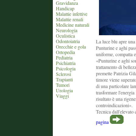
Gravidanza
Handicap
Malattie infettive
Malattie renali
Medicine naturali
Neurologia
Oculistica
Odontoiatria
La luce blu apre una 
Orecchie e gola
Punturine e aghi pass
Ortopedia
uniforme, compatta e
Pediatria
«Punturine e aghi sono
Psichiatria
trattamento di bellez
Psicologia
premette Patrizia Gi
Sclerosi
Trapianti
timore viene superato.
Tumori
di una particolare la
Urologia
trasformare l'energia
Viaggi
risultato è una rigene
controindicazioni».
Tecnica dall'elevato 
pagina