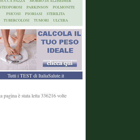
MUCCA PAZZA
MORBO DI ALZHEIMER
STEOPOROSI
PARKINSON
POLMONITE
PSICOSI
PSORIASI
STERILITA
TUBERCOLOSI
TUMORI
ULCERA
Tutti i TEST di ItaliaSalute.it
a pagina è stata letta 336216 volte