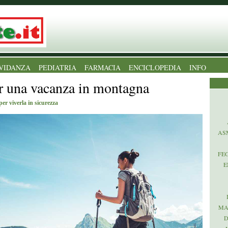
VIDANZA
PEDIATRIA
FARMACIA
ENCICLOPEDIA
INFO
r una vacanza in montagna
per viverla in sicurezza
AS
FE
E
MA
D