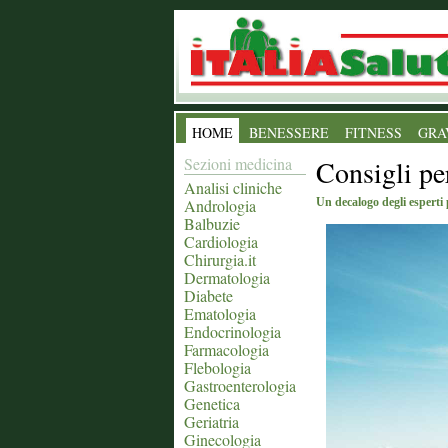
HOME
BENESSERE
FITNESS
GRA
Sezioni medicina
Consigli pe
Analisi cliniche
Andrologia
Un decalogo degli esperti 
Balbuzie
Cardiologia
Chirurgia.it
Dermatologia
Diabete
Ematologia
Endocrinologia
Farmacologia
Flebologia
Gastroenterologia
Genetica
Geriatria
Ginecologia