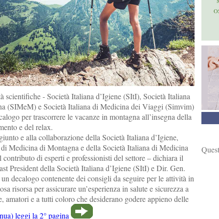
O
tà scientifiche - Società Italiana d’Igiene (SItI), Società Italiana
a (SIMeM) e Società Italiana di Medicina dei Viaggi (Simvim)
calogo per trascorrere le vacanze in montagna all’insegna della
mento e del relax.
iunto e alla collaborazione della Società Italiana d’Igiene,
a di Medicina di Montagna e della Società Italiana di Medicina
Quest
contributo di esperti e professionisti del settore – dichiara il
st President della Società Italiana d’Igiene (SItI) e Dir. Gen.
un decalogo contenente dei consigli da seguire per le attività in
a risorsa per assicurare un’esperienza in salute e sicurezza a
ie, amatori e a tutti coloro che desiderano godere appieno delle
nua) leggi la 2° pagina