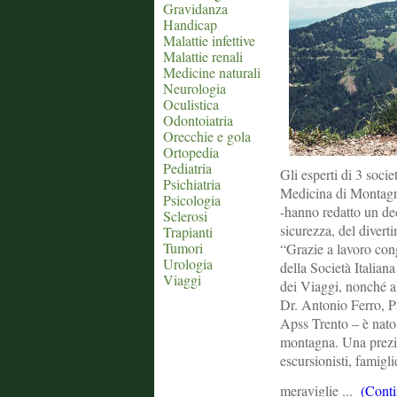
Gravidanza
Handicap
Malattie infettive
Malattie renali
Medicine naturali
Neurologia
Oculistica
Odontoiatria
Orecchie e gola
Ortopedia
Pediatria
Gli esperti di 3 socie
Psichiatria
Medicina di Montagn
Psicologia
-hanno redatto un de
Sclerosi
sicurezza, del diverti
Trapianti
Tumori
“Grazie a lavoro cong
Urologia
della Società Italian
Viaggi
dei Viaggi, nonché al 
Dr. Antonio Ferro, Pa
Apss Trento – è nato 
montagna. Una prezios
escursionisti, famigl
meraviglie ...
(Conti