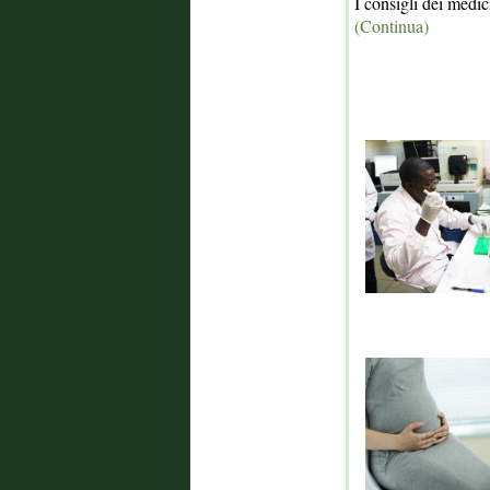
I consigli dei medic
(Continua)