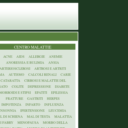
CENTRO MALATTIE
ACNE
AIDS
ALLERGIE
ANEMIE
ANORESSIA E BULIMIA
ANSIA
ARTERIOSCLEROSI
ARTROSI E ARTRITI
MA
AUTISMO
CALCOLI RENALI
CARIE
CATARATTA
CIRROSI E MALATTIE DEL
GATO
COLITE
DEPRESSIONE
DIABETE
MORROIDI E STIPSI
EPATITI
EPILESSIA
FRATTURE
GASTRITI
HERPES
IMPOTENZA
INFARTO
INFLUENZA
INSONNIA
IPERTENSIONE
LEUCEMIA
L DI SCHIENA
MAL DI TESTA
MALATTIA
I FABRY
MENOPAUSA
MORBO DELLA