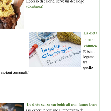
Eccesso di calorie, serve un decalogo
(Continua)
La dieta
ormo-
chimica
Esiste un
legame
tra
quello
reazioni ormonali?
Le diete senza carboidrati non fanno bene
Gli esperti ricordano l’importanza del