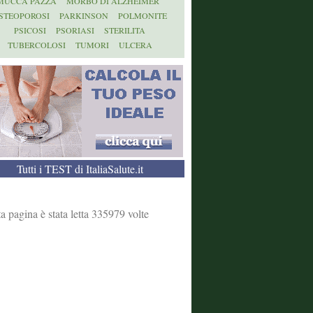
MUCCA PAZZA
MORBO DI ALZHEIMER
STEOPOROSI
PARKINSON
POLMONITE
PSICOSI
PSORIASI
STERILITA
TUBERCOLOSI
TUMORI
ULCERA
Tutti i TEST di ItaliaSalute.it
a pagina è stata letta 335979 volte