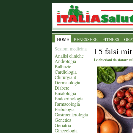
HOME
BENESSERE
FITNESS
GRA
Sezioni medicina
I 5 falsi mi
Analisi cliniche
Andrologia
Le obiezioni da sfatare su
Balbuzie
Cardiologia
Chirurgia.it
Dermatologia
Diabete
Ematologia
Endocrinologia
Farmacologia
Flebologia
Gastroenterologia
Genetica
Geriatria
Ginecologia