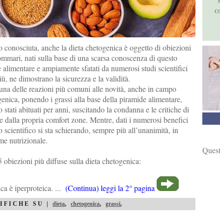
O
conosciuta, anche la dieta chetogenica è oggetto di obiezioni
 sommari, nati sulla base di una scarsa conoscenza di questo
 alimentare e ampiamente sfatati da numerosi studi scientifici
iù, ne dimostrano la sicurezza e la validità.
 è una delle reazioni più comuni alle novità, anche in campo
genica, ponendo i grassi alla base della piramide alimentare,
o stati abituati per anni, suscitando la condanna e le critiche di
e dalla propria comfort zone. Mentre, dati i numerosi benefici
 scientifico si sta schierando, sempre più all’unanimità, in
me nutrizionale.
Quest
obiezioni più diffuse sulla dieta chetogenica:
ca è iperproteica. ...
(Continua) leggi la 2° pagina
IFICHE SU |
dieta
,
chetogenica
,
grassi
,