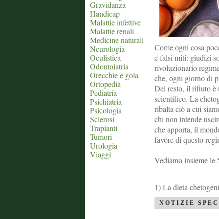
Gravidanza
Handicap
Malattie infettive
Malattie renali
Medicine naturali
Come ogni cosa poco 
Neurologia
Oculistica
e falsi miti: giudizi
Odontoiatria
rivoluzionario regime
Orecchie e gola
che, ogni giorno di p
Ortopedia
Del resto, il rifiuto
Pediatria
scientifico. La cheto
Psichiatria
ribalta ciò a cui siam
Psicologia
Sclerosi
chi non intende uscir
Trapianti
che apporta, il mondo
Tumori
favore di questo regi
Urologia
Viaggi
Vediamo insieme le 5 
1) La dieta chetogeni
NOTIZIE SPEC