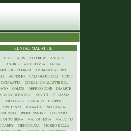
CENTRO MALATTIE
ACNE
AIDS
ALLERGIE
ANEMIE
ANORESSIA E BULIMIA
ANSIA
ARTERIOSCLEROSI
ARTROSI E ARTRITI
MA
AUTISMO
CALCOLI RENALI
CARIE
CATARATTA
CIRROSI E MALATTIE DEL
GATO
COLITE
DEPRESSIONE
DIABETE
MORROIDI E STIPSI
EPATITI
EPILESSIA
FRATTURE
GASTRITI
HERPES
IMPOTENZA
INFARTO
INFLUENZA
INSONNIA
IPERTENSIONE
LEUCEMIA
L DI SCHIENA
MAL DI TESTA
MALATTIA
I FABRY
MENOPAUSA
MORBO DELLA