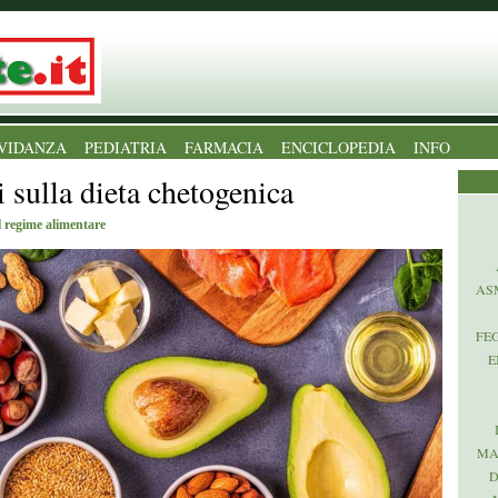
VIDANZA
PEDIATRIA
FARMACIA
ENCICLOPEDIA
INFO
ti sulla dieta chetogenica
l regime alimentare
AS
FE
E
MA
D