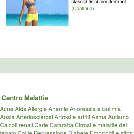
classici fisici mediterranei
(Continua)
Centro Malattie
Acne
Aids
Allergie
Anemie
Anoressia e Bulimia
Ansia
Arteriosclerosi
Artrosi e artriti
Asma
Autismo
Calcoli renali
Carie
Cataratta
Cirrosi e malattie del
fegato
Colite
Depressione
Diabete
Emorroidi e stipsi