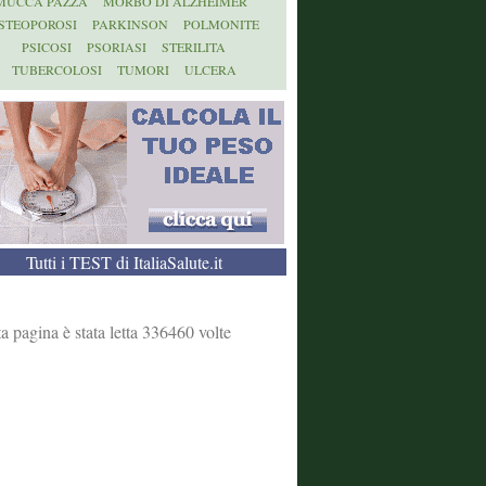
MUCCA PAZZA
MORBO DI ALZHEIMER
STEOPOROSI
PARKINSON
POLMONITE
PSICOSI
PSORIASI
STERILITA
TUBERCOLOSI
TUMORI
ULCERA
Tutti i TEST di ItaliaSalute.it
a pagina è stata letta 336460 volte