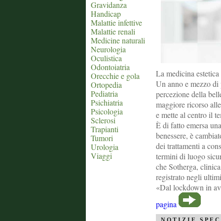
Gravidanza
Handicap
Malattie infettive
Malattie renali
Medicine naturali
Neurologia
Oculistica
Odontoiatria
La medicina estetica 
Orecchie e gola
Un anno e mezzo di p
Ortopedia
Pediatria
percezione della bell
Psichiatria
maggiore ricorso all
Psicologia
e mette al centro il t
Sclerosi
È di fatto emersa una
Trapianti
benessere, è cambiat
Tumori
dei trattamenti a cons
Urologia
Viaggi
termini di luogo sicu
che Sotherga, clinica
registrato negli ultim
«Dal lockdown in ava
pagina
NOTIZIE SPEC