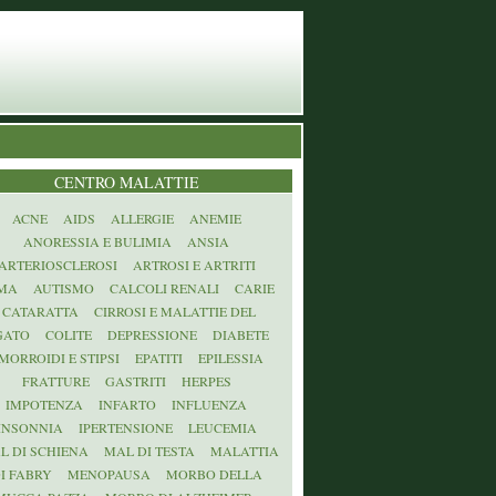
CENTRO MALATTIE
ACNE
AIDS
ALLERGIE
ANEMIE
ANORESSIA E BULIMIA
ANSIA
ARTERIOSCLEROSI
ARTROSI E ARTRITI
MA
AUTISMO
CALCOLI RENALI
CARIE
CATARATTA
CIRROSI E MALATTIE DEL
GATO
COLITE
DEPRESSIONE
DIABETE
MORROIDI E STIPSI
EPATITI
EPILESSIA
FRATTURE
GASTRITI
HERPES
IMPOTENZA
INFARTO
INFLUENZA
INSONNIA
IPERTENSIONE
LEUCEMIA
L DI SCHIENA
MAL DI TESTA
MALATTIA
I FABRY
MENOPAUSA
MORBO DELLA