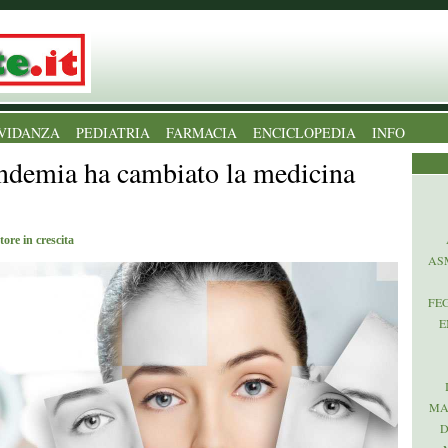
VIDANZA
PEDIATRIA
FARMACIA
ENCICLOPEDIA
INFO
ndemia ha cambiato la medicina
tore in crescita
AS
FE
E
MA
D