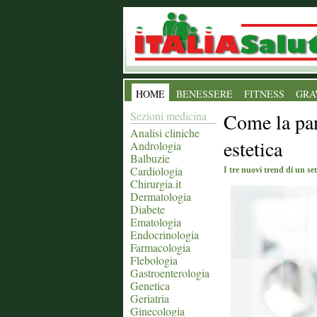
HOME
BENESSERE
FITNESS
GRA
Sezioni medicina
Come la pa
Analisi cliniche
estetica
Andrologia
Balbuzie
Cardiologia
I tre nuovi trend di un set
Chirurgia.it
Dermatologia
Diabete
Ematologia
Endocrinologia
Farmacologia
Flebologia
Gastroenterologia
Genetica
Geriatria
Ginecologia