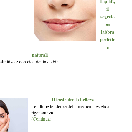
Lip lift,
il
segreto
per
labbra
perfette
e
naturali
finitivo e con cicatrici invisibili
Ricostruire la bellezza
Le ultime tendenze della medicina estetica
rigenerativa
(Continua)