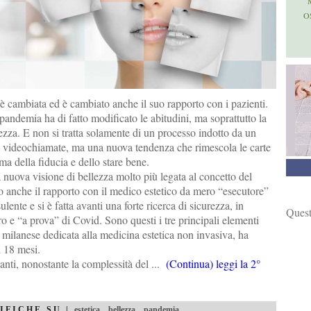
O
è cambiata ed è cambiato anche il suo rapporto con i pazienti.
andemia ha di fatto modificato le abitudini, ma soprattutto la
ezza. E non si tratta solamente di un processo indotto da un
e videochiamate, ma una nuova tendenza che rimescola le carte
ema della fiducia e dello stare bene.
 nuova visione di bellezza molto più legata al concetto del
o anche il rapporto con il medico estetico da mero “esecutore”
ulente e si è fatta avanti una forte ricerca di sicurezza, in
Quest
ro e “a prova” di Covid. Sono questi i tre principali elementi
 milanese dedicata alla medicina estetica non invasiva, ha
i 18 mesi.
nti, nonostante la complessità del ...
(Continua) leggi la 2°
IFICHE SU |
estetica
,
bellezza
,
pandemia
,