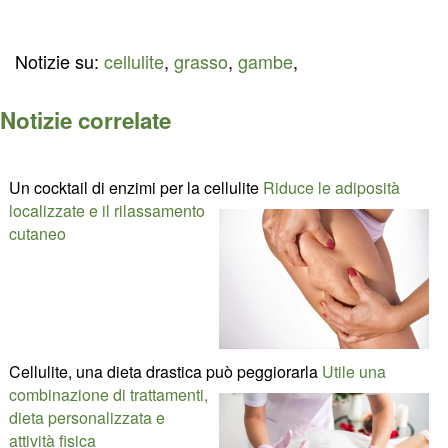
Notizie su:
cellulite
,
grasso
,
gambe
,
Notizie correlate
Un cocktail di enzimi per la cellulite
Riduce le adiposità
localizzate e il rilassamento
cutaneo
Cellulite, una dieta drastica può peggiorarla
Utile una
combinazione di trattamenti,
dieta personalizzata e
attività fisica