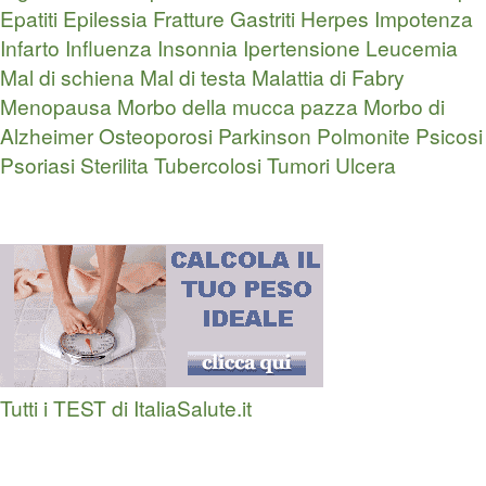
Epatiti
Epilessia
Fratture
Gastriti
Herpes
Impotenza
Infarto
Influenza
Insonnia
Ipertensione
Leucemia
Mal di schiena
Mal di testa
Malattia di Fabry
Menopausa
Morbo della mucca pazza
Morbo di
Alzheimer
Osteoporosi
Parkinson
Polmonite
Psicosi
Psoriasi
Sterilita
Tubercolosi
Tumori
Ulcera
Tutti i TEST di ItaliaSalute.it