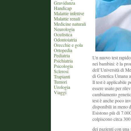
Gravidanza
Handicap
Malattie infettive
Malattie renali
Medicine naturali
Neurologia
Oculistica
Odontoiatria
Orecchie e gola
Ortopedia
Pediatria
Un nuovo test rapido 
Psichiatria
nei bambini: è la pr
Psicologia
dell’Università di M
Sclerosi
di Genetica Umana a
Trapianti
Tumori
Il test è applicabile 
Urologia
essere usato per rile
Viaggi
cambiamento genetico 
test è anche poco inv
disponibili in meno di
Esistono più di 7.000
colpiscono circa 300 
dei pazienti con una 