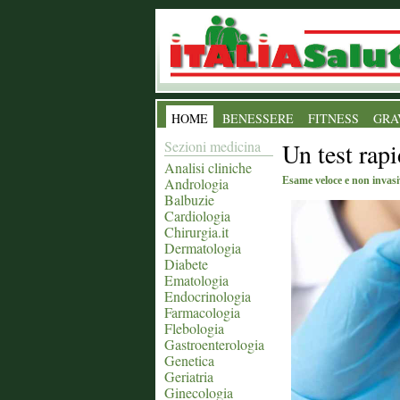
HOME
BENESSERE
FITNESS
GRA
Sezioni medicina
Un test rapi
Analisi cliniche
Andrologia
Esame veloce e non invasiv
Balbuzie
Cardiologia
Chirurgia.it
Dermatologia
Diabete
Ematologia
Endocrinologia
Farmacologia
Flebologia
Gastroenterologia
Genetica
Geriatria
Ginecologia