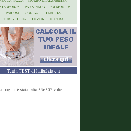
MUCCA PAZZA
MORBO DI ALZHEIMER
STEOPOROSI
PARKINSON
POLMONITE
PSICOSI
PSORIASI
STERILITA
TUBERCOLOSI
TUMORI
ULCERA
Tutti i TEST di ItaliaSalute.it
a pagina è stata letta 336307 volte