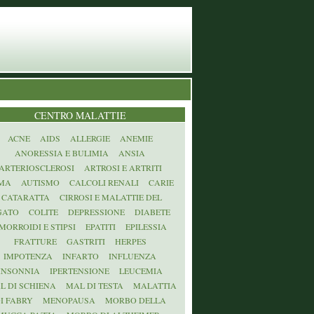
CENTRO MALATTIE
ACNE
AIDS
ALLERGIE
ANEMIE
ANORESSIA E BULIMIA
ANSIA
ARTERIOSCLEROSI
ARTROSI E ARTRITI
MA
AUTISMO
CALCOLI RENALI
CARIE
CATARATTA
CIRROSI E MALATTIE DEL
GATO
COLITE
DEPRESSIONE
DIABETE
MORROIDI E STIPSI
EPATITI
EPILESSIA
FRATTURE
GASTRITI
HERPES
IMPOTENZA
INFARTO
INFLUENZA
INSONNIA
IPERTENSIONE
LEUCEMIA
L DI SCHIENA
MAL DI TESTA
MALATTIA
I FABRY
MENOPAUSA
MORBO DELLA