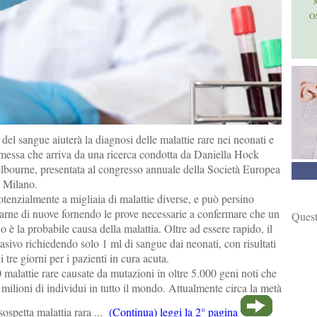
O
del sangue aiuterà la diagnosi delle malattie rare nei neonati e
omessa che arriva da una ricerca condotta da Daniella Hock
elbourne, presentata al congresso annuale della Società Europea
 Milano.
potenzialmente a migliaia di malattie diverse, e può persino
varne di nuove fornendo le prove necessarie a confermare che un
Quest
è la probabile causa della malattia. Oltre ad essere rapido, il
asivo richiedendo solo 1 ml di sangue dai neonati, con risultati
 tre giorni per i pazienti in cura acuta.
 malattie rare causate da mutazioni in oltre 5.000 geni noti che
milioni di individui in tutto il mondo. Attualmente circa la metà
sospetta malattia rara ...
(Continua) leggi la 2° pagina