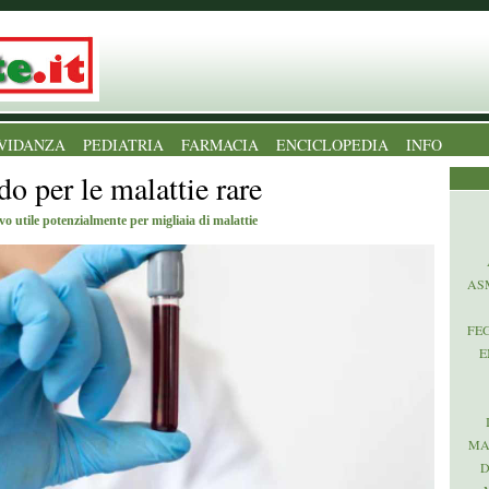
VIDANZA
PEDIATRIA
FARMACIA
ENCICLOPEDIA
INFO
do per le malattie rare
o utile potenzialmente per migliaia di malattie
AS
FE
E
MA
D