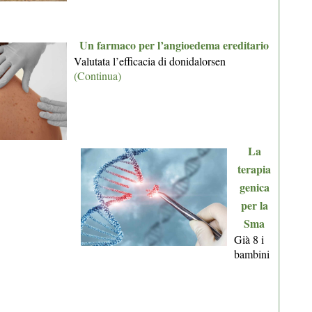
Un farmaco per l’angioedema ereditario
Valutata l’efficacia di donidalorsen
(Continua)
La
terapia
genica
per la
Sma
Già 8 i
bambini