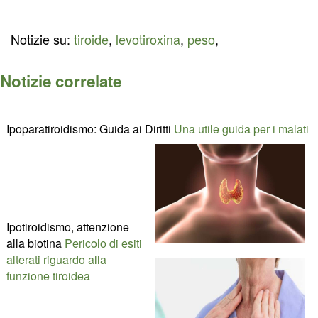
Notizie su:
tiroide
,
levotiroxina
,
peso
,
Notizie correlate
Ipoparatiroidismo: Guida ai Diritti
Una utile guida per i malati
Ipotiroidismo, attenzione
alla biotina
Pericolo di esiti
alterati riguardo alla
funzione tiroidea