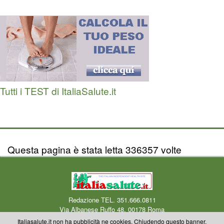
Tutti i TEST di ItaliaSalute.it
Questa pagina è stata letta 336357 volte
Redazione TEL. 351.666.0811
Via Albanese Ruffo 48, 00178 Roma
Centro Medico Okmedicina.it Via Albanese Ruffo 40-46, 00178 Roma
Mail
Italiasalute.it non ha pubblicità ne cookies. Chiudendo questo banner,