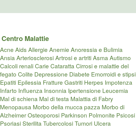
Centro Malattie
Acne
Aids
Allergie
Anemie
Anoressia e Bulimia
Ansia
Arteriosclerosi
Artrosi e artriti
Asma
Autismo
Calcoli renali
Carie
Cataratta
Cirrosi e malattie del
fegato
Colite
Depressione
Diabete
Emorroidi e stipsi
Epatiti
Epilessia
Fratture
Gastriti
Herpes
Impotenza
Infarto
Influenza
Insonnia
Ipertensione
Leucemia
Mal di schiena
Mal di testa
Malattia di Fabry
Menopausa
Morbo della mucca pazza
Morbo di
Alzheimer
Osteoporosi
Parkinson
Polmonite
Psicosi
Psoriasi
Sterilita
Tubercolosi
Tumori
Ulcera