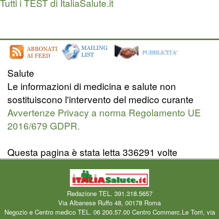
Tutti i TEST di ItaliaSalute.it
Salute
Le informazioni di medicina e salute non
sostituiscono l'intervento del medico curante
Avvertenze Privacy a norma Regolamento UE
2016/679 GDPR.
Questa pagina è stata letta 336291 volte
Redazione TEL. 391.318.5657
Via Albanese Ruffo 48, 00178 Roma
Negozio e Centro medico TEL. 06 200.57.00 Centro Commerc.Le Torri, via