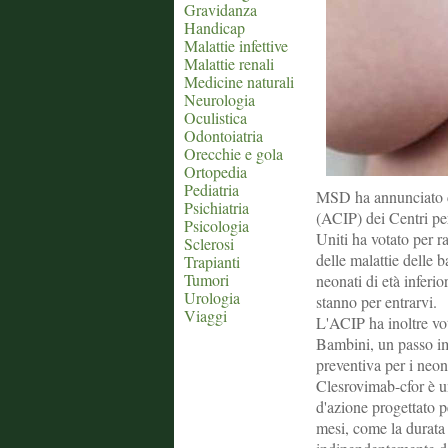
Gravidanza
Handicap
Malattie infettive
Malattie renali
Medicine naturali
Neurologia
Oculistica
Odontoiatria
Orecchie e gola
Ortopedia
Pediatria
MSD ha annunciato c
Psichiatria
(ACIP) dei Centri per
Psicologia
Uniti ha votato per 
Sclerosi
delle malattie delle b
Trapianti
Tumori
neonati di età inferi
Urologia
stanno per entrarvi.
Viaggi
L'ACIP ha inoltre vo
Bambini, un passo im
preventiva per i neon
Clesrovimab-cfor è u
d'azione progettato p
mesi, come la durata