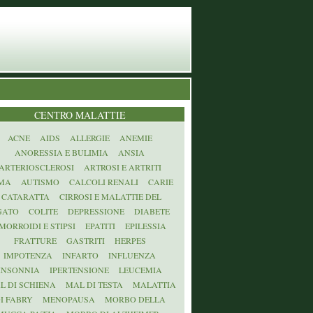
CENTRO MALATTIE
ACNE
AIDS
ALLERGIE
ANEMIE
ANORESSIA E BULIMIA
ANSIA
ARTERIOSCLEROSI
ARTROSI E ARTRITI
MA
AUTISMO
CALCOLI RENALI
CARIE
CATARATTA
CIRROSI E MALATTIE DEL
GATO
COLITE
DEPRESSIONE
DIABETE
MORROIDI E STIPSI
EPATITI
EPILESSIA
FRATTURE
GASTRITI
HERPES
IMPOTENZA
INFARTO
INFLUENZA
INSONNIA
IPERTENSIONE
LEUCEMIA
L DI SCHIENA
MAL DI TESTA
MALATTIA
I FABRY
MENOPAUSA
MORBO DELLA