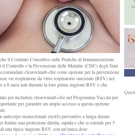
O
he il Comitato Consultivo sulle Pratiche di Immunizzazione
 il Controllo e la Prevenzione delle Malattie (CDC) degli Stati
raccomandare clesrovimab-cfor come opzione per la prevenzione
asse vie respiratorie da virus respiratorio sinciziale (RSV) nei
ore a 8 mesi nati durante la loro prima stagione RSV o che
Quest
tato per includere clesrovimab-cfor nel Programma Vaccini per
portante per garantire un ampio accesso a questa opzione
ati.
n anticorpo monoclonale (mAb) preventivo a lunga durata
er fornire una protezione diretta, rapida e che si estende per 5
 di una tipica stagione RSV, con un’unica dose