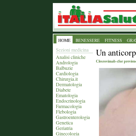
HOME
BENESSERE
FITNESS
GRA
Sezioni medicina
Un anticorp
Analisi cliniche
Andrologia
Clesrovimab-cfor previene l
Balbuzie
Cardiologia
Chirurgia.it
Dermatologia
Diabete
Ematologia
Endocrinologia
Farmacologia
Flebologia
Gastroenterologia
Genetica
Geriatria
Ginecologia