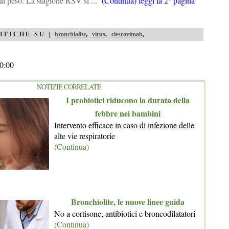
al peso. La stagione RSV si ...
(Continua) leggi la 2° pagina
IFICHE SU |
bronchiolite
,
virus
,
clesrovimab
,
0:00
NOTIZIE CORRELATE
I probiotici riducono la durata della
febbre nei bambini
Intervento efficace in caso di infezione delle
alte vie respiratorie
(Continua)
Bronchiolite, le nuove linee guida
No a cortisone, antibiotici e broncodilatatori
(Continua)