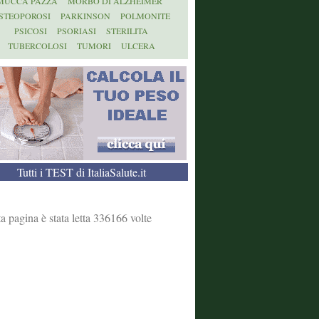
MUCCA PAZZA
MORBO DI ALZHEIMER
STEOPOROSI
PARKINSON
POLMONITE
PSICOSI
PSORIASI
STERILITA
TUBERCOLOSI
TUMORI
ULCERA
Tutti i TEST di ItaliaSalute.it
a pagina è stata letta 336166 volte