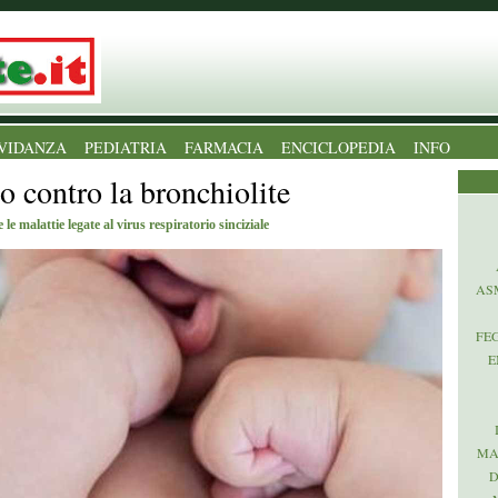
VIDANZA
PEDIATRIA
FARMACIA
ENCICLOPEDIA
INFO
o contro la bronchiolite
e malattie legate al virus respiratorio sinciziale
AS
FE
E
MA
D