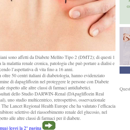
O
aliani sono affetti da Diabete Mellito Tipo 2 (DMT2); di questi 1
 la malattia renale cronica, patologia che può portare a dialisi e
cendo l’aspettativa di vita fino a 16 anni.
n oltre 50 centri italiani di diabetologia, hanno evidenziato
ermine di dapagliflozin nel proteggere le persone con Diabete
e rispetto alle altre classi di farmaci antidiabetici.
Quest
risultati dello Studio DARWIN-Renal (DApagliflozin Real
), uno studio multicentrico, retrospettivo, osservazionale
 The Lancet Regional Health Europe che ha valutato l’efficacia
nibitore selettivo del riassorbimento renale del glucosio, nel
etto alle altre classi di farmaci per il diabete.
nua) leggi la 2° pagina