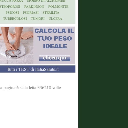
MUCCA PAZZA
MORBO DI ALZHEIMER
STEOPOROSI
PARKINSON
POLMONITE
PSICOSI
PSORIASI
STERILITA
TUBERCOLOSI
TUMORI
ULCERA
Tutti i TEST di ItaliaSalute.it
a pagina è stata letta 336210 volte