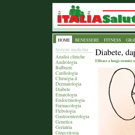
HOME
BENESSERE
FITNESS
GRA
Sezioni medicina
Diabete, dap
Analisi cliniche
Andrologia
Efficace a lungo termine n
Balbuzie
Cardiologia
Chirurgia.it
Dermatologia
Diabete
Ematologia
Endocrinologia
Farmacologia
Flebologia
Gastroenterologia
Genetica
Geriatria
Ginecologia