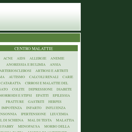
CENTRO MALATTIE
ACNE
AIDS
ALLERGIE
ANEMIE
ANORESSIA E BULIMIA
ANSIA
ARTERIOSCLEROSI
ARTROSI E ARTRITI
MA
AUTISMO
CALCOLI RENALI
CARIE
CATARATTA
CIRROSI E MALATTIE DEL
GATO
COLITE
DEPRESSIONE
DIABETE
MORROIDI E STIPSI
EPATITI
EPILESSIA
FRATTURE
GASTRITI
HERPES
IMPOTENZA
INFARTO
INFLUENZA
INSONNIA
IPERTENSIONE
LEUCEMIA
L DI SCHIENA
MAL DI TESTA
MALATTIA
I FABRY
MENOPAUSA
MORBO DELLA