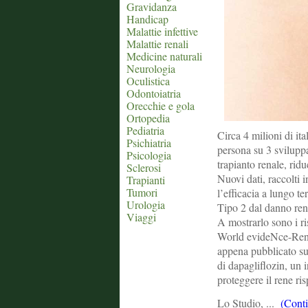
Gravidanza
Handicap
Malattie infettive
Malattie renali
Medicine naturali
Neurologia
Oculistica
Odontoiatria
Orecchie e gola
Ortopedia
Pediatria
Circa 4 milioni di it
Psichiatria
persona su 3 sviluppa
Psicologia
trapianto renale, ridu
Sclerosi
Nuovi dati, raccolti i
Trapianti
Tumori
l’efficacia a lungo t
Urologia
Tipo 2 dal danno renal
Viaggi
A mostrarlo sono i 
World evideNce-Renal
appena pubblicato su
di dapagliflozin, un i
proteggere il rene risp
Lo Studio, ...
(Conti