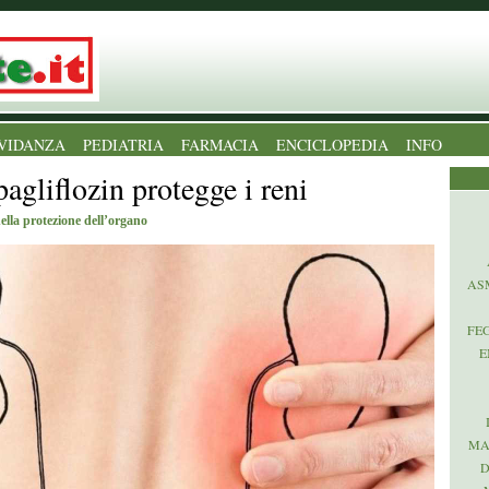
VIDANZA
PEDIATRIA
FARMACIA
ENCICLOPEDIA
INFO
agliflozin protegge i reni
ella protezione dell’organo
AS
FE
E
MA
D