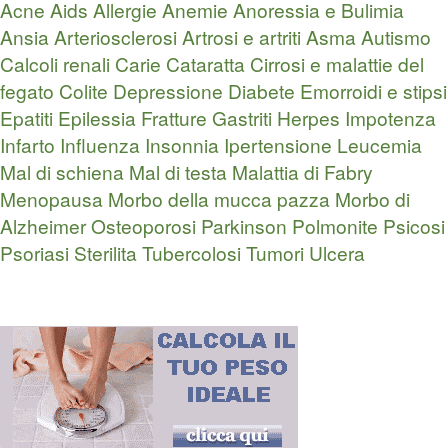
Acne
Aids
Allergie
Anemie
Anoressia e Bulimia
Ansia
Arteriosclerosi
Artrosi e artriti
Asma
Autismo
Calcoli renali
Carie
Cataratta
Cirrosi e malattie del
fegato
Colite
Depressione
Diabete
Emorroidi e stipsi
Epatiti
Epilessia
Fratture
Gastriti
Herpes
Impotenza
Infarto
Influenza
Insonnia
Ipertensione
Leucemia
Mal di schiena
Mal di testa
Malattia di Fabry
Menopausa
Morbo della mucca pazza
Morbo di
Alzheimer
Osteoporosi
Parkinson
Polmonite
Psicosi
Psoriasi
Sterilita
Tubercolosi
Tumori
Ulcera