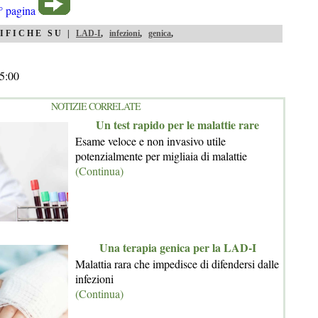
° pagina
IFICHE SU |
LAD-I
,
infezioni
,
genica
,
5:00
NOTIZIE CORRELATE
Un test rapido per le malattie rare
Esame veloce e non invasivo utile
potenzialmente per migliaia di malattie
(Continua)
Una terapia genica per la LAD-I
Malattia rara che impedisce di difendersi dalle
infezioni
(Continua)