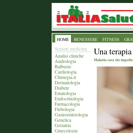
HOME
BENESSERE
FITNESS
GRA
Sezioni medicina
Una terapia
Analisi cliniche
Andrologia
Malattia rara che impedisc
Balbuzie
Cardiologia
Chirurgia.it
Dermatologia
Diabete
Ematologia
Endocrinologia
Farmacologia
Flebologia
Gastroenterologia
Genetica
Geriatria
Ginecologia