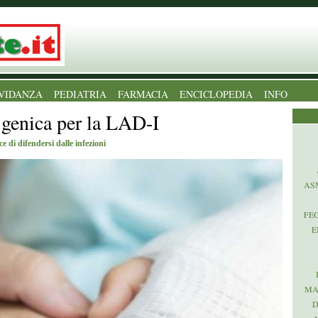
VIDANZA
PEDIATRIA
FARMACIA
ENCICLOPEDIA
INFO
 genica per la LAD-I
e di difendersi dalle infezioni
AS
FE
E
MA
D