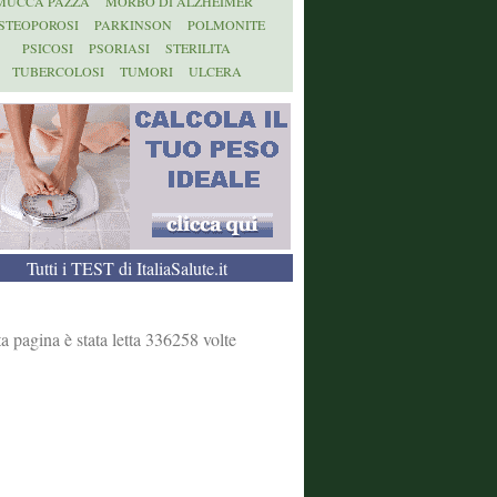
MUCCA PAZZA
MORBO DI ALZHEIMER
STEOPOROSI
PARKINSON
POLMONITE
PSICOSI
PSORIASI
STERILITA
TUBERCOLOSI
TUMORI
ULCERA
Tutti i TEST di ItaliaSalute.it
a pagina è stata letta 336258 volte