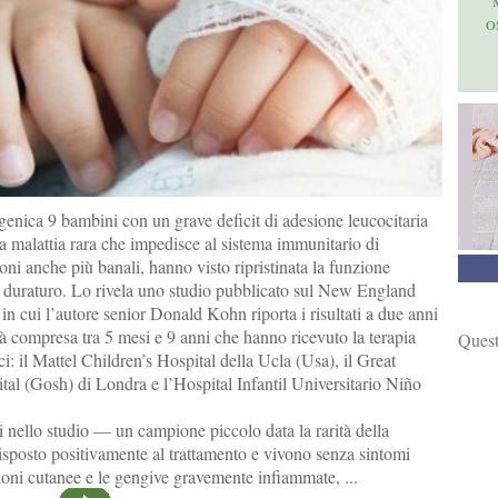
O
genica 9 bambini con un grave deficit di adesione leucocitaria
a malattia rara che impedisce al sistema immunitario di
ioni anche più banali, hanno visto ripristinata la funzione
duraturo. Lo rivela uno studio pubblicato sul New England
in cui l’autore senior Donald Kohn riporta i risultati a due anni
tà compresa tra 5 mesi e 9 anni che hanno ricevuto la terapia
Quest
ici: il Mattel Children’s Hospital della Ucla (Usa), il Great
al (Gosh) di Londra e l’Hospital Infantil Universitario Niño
i nello studio — un campione piccolo data la rarità della
sposto positivamente al trattamento e vivono senza sintomi
sioni cutanee e le gengive gravemente infiammate, ...