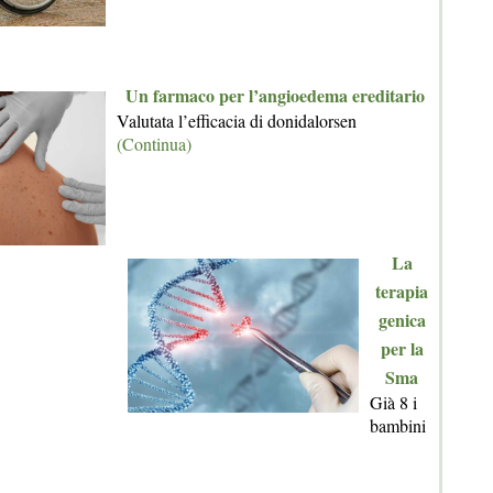
Un farmaco per l’angioedema ereditario
Valutata l’efficacia di donidalorsen
(Continua)
La
terapia
genica
per la
Sma
Già 8 i
bambini