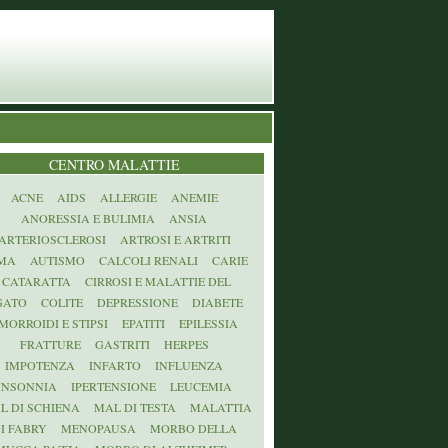
CENTRO MALATTIE
ACNE
AIDS
ALLERGIE
ANEMIE
ANORESSIA E BULIMIA
ANSIA
ARTERIOSCLEROSI
ARTROSI E ARTRITI
MA
AUTISMO
CALCOLI RENALI
CARIE
CATARATTA
CIRROSI E MALATTIE DEL
GATO
COLITE
DEPRESSIONE
DIABETE
MORROIDI E STIPSI
EPATITI
EPILESSIA
FRATTURE
GASTRITI
HERPES
IMPOTENZA
INFARTO
INFLUENZA
INSONNIA
IPERTENSIONE
LEUCEMIA
L DI SCHIENA
MAL DI TESTA
MALATTIA
I FABRY
MENOPAUSA
MORBO DELLA