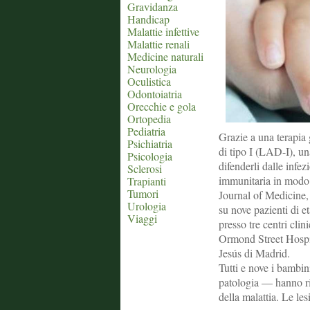
Gravidanza
Handicap
Malattie infettive
Malattie renali
Medicine naturali
Neurologia
Oculistica
Odontoiatria
Orecchie e gola
Ortopedia
Pediatria
Grazie a una terapia 
Psichiatria
di tipo I (LAD-I), un
Psicologia
difenderli dalle infez
Sclerosi
immunitaria in modo 
Trapianti
Tumori
Journal of Medicine, 
Urologia
su nove pazienti di e
Viaggi
presso tre centri clin
Ormond Street Hospit
Jesús di Madrid.
Tutti e nove i bambin
patologia — hanno ri
della malattia. Le le