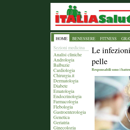
HOME
BENESSERE
FITNESS
GRA
Sezioni medicina
Le infezion
Analisi cliniche
pelle
Andrologia
Balbuzie
Cardiologia
Responsabili sono i batter
Chirurgia.it
Dermatologia
Diabete
Ematologia
Endocrinologia
Farmacologia
Flebologia
Gastroenterologia
Genetica
Geriatria
Ginecologia