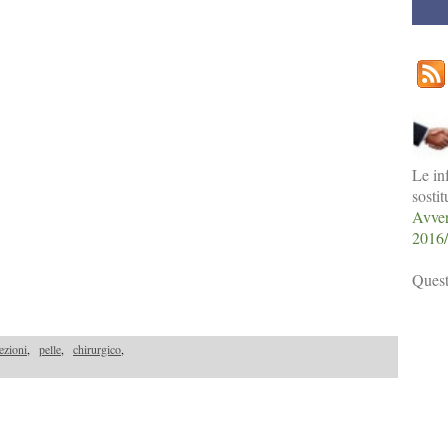
Le in
sosti
Avver
2016
Quest
ezioni
,
pelle
,
chirurgico
,