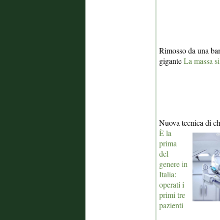
Rimosso da una bam
gigante
La massa si
Nuova tecnica di ch
È la
prima
del
genere in
Italia:
operati i
primi tre
pazienti