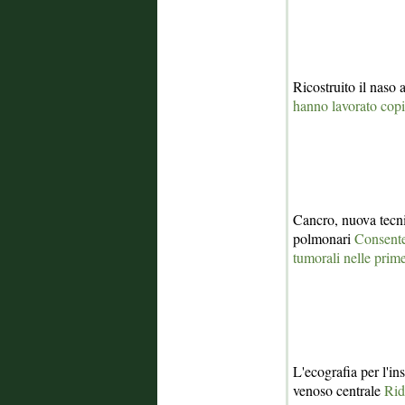
Ricostruito il nas
hanno lavorato copia
Cancro, nuova tecni
polmonari
Consente
tumorali nelle prime
L'ecografia per l'in
venoso centrale
Rid