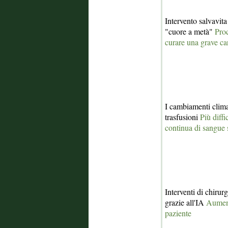
Intervento salvavita
"cuore a metà"
Pro
curare una grave ca
I cambiamenti clima
trasfusioni
Più diffi
continua di sangue 
Interventi di chirur
grazie all'IA
Aument
paziente