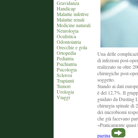
Gravidanza
Handicap
Malattie infettive
Malattie renali
Medicine naturali
Neurologia
Oculistica
Odontoiatria
Orecchie e gola
Ortopedia
Una delle complicazi
Pediatria
di infezioni post-op
Psichiatria
realizzato su oltre 2
Psicologia
chirurgiche post-oper
Sclerosi
soggetto.
Trapianti
Tumori
Stando ai dati europei
Urologia
è del 12,7%. Il grupp
Viaggi
guidato da Dusting L
chirurgia spinale di 
dei microbiomi respon
che già facevano par
«Praticamente quasi tu
pagina