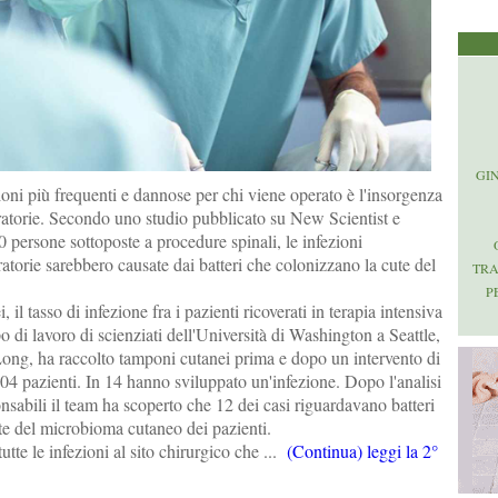
GI
oni più frequenti e dannose per chi viene operato è l'insorgenza
eratorie. Secondo uno studio pubblicato su New Scientist e
00 persone sottoposte a procedure spinali, le infezioni
atorie sarebbero causate dai batteri che colonizzano la cute del
TR
P
, il tasso di infezione fra i pazienti ricoverati in terapia intensiva
o di lavoro di scienziati dell'Università di Washington a Seattle,
ong, ha raccolto tamponi cutanei prima e dopo un intervento di
204 pazienti. In 14 hanno sviluppato un'infezione. Dopo l'analisi
sabili il team ha scoperto che 12 dei casi riguardavano batteri
te del microbioma cutaneo dei pazienti.
tte le infezioni al sito chirurgico che ...
(Continua) leggi la 2°