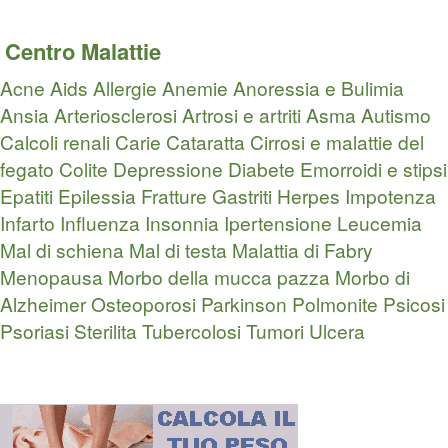
Centro Malattie
Acne
Aids
Allergie
Anemie
Anoressia e Bulimia
Ansia
Arteriosclerosi
Artrosi e artriti
Asma
Autismo
Calcoli renali
Carie
Cataratta
Cirrosi e malattie del
fegato
Colite
Depressione
Diabete
Emorroidi e stipsi
Epatiti
Epilessia
Fratture
Gastriti
Herpes
Impotenza
Infarto
Influenza
Insonnia
Ipertensione
Leucemia
Mal di schiena
Mal di testa
Malattia di Fabry
Menopausa
Morbo della mucca pazza
Morbo di
Alzheimer
Osteoporosi
Parkinson
Polmonite
Psicosi
Psoriasi
Sterilita
Tubercolosi
Tumori
Ulcera