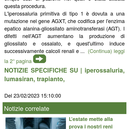
questa procedura.
L'iperossaluria primitiva di tipo 1 è dovuta a una
mutazione nel gene AGXT, che codifica per l'enzima
epatico alanina-gliossilato aminotransferasi (AGT). I
difetti nell'AGT aumentano la produzione di
gliossilato e ossalato, e quest'ultimo induce
successivamente calcoli renali e ...
(Continua) leggi
la 2° pagina
NOTIZIE SPECIFICHE SU |
iperossaluria
,
lumasiran
,
trapianto
,
Del 23/02/2023 15:10:00
Notizie correlate
L’estate mette alla
prova i nostri reni