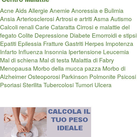
Acne
Aids
Allergie
Anemie
Anoressia e Bulimia
Ansia
Arteriosclerosi
Artrosi e artriti
Asma
Autismo
Calcoli renali
Carie
Cataratta
Cirrosi e malattie del
fegato
Colite
Depressione
Diabete
Emorroidi e stipsi
Epatiti
Epilessia
Fratture
Gastriti
Herpes
Impotenza
Infarto
Influenza
Insonnia
Ipertensione
Leucemia
Mal di schiena
Mal di testa
Malattia di Fabry
Menopausa
Morbo della mucca pazza
Morbo di
Alzheimer
Osteoporosi
Parkinson
Polmonite
Psicosi
Psoriasi
Sterilita
Tubercolosi
Tumori
Ulcera